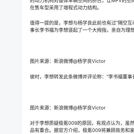
的动力机构对整体车辆空间的挤占，让MPV的空
在售车型采用了增程式动力结构。
值得一提的是，李想与杨学良此前也有过“隔空互动
事长李书福为李想竖起了一个大拇指，亲自为理
图片来源：新浪微博@杨学良Victor
彼时，李想转发此条微博并评论称：“李书福董事
图片来源：新浪微博@杨学良Victor
对于李想质疑极氪009的原因，有观点认为，虽然
品有重合。据官方介绍，极氪009将兼顾商务和家