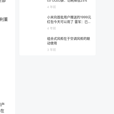
全部
co OLED屏：功耗降低25%
4 年前
小米向首批用户赠送的1999元
吉利董
红包今天可以用了 雷军：已有
近10万人领取
4 年前
组合式风柜在于空调风柜的联
动使用
3 年前
想产
，在