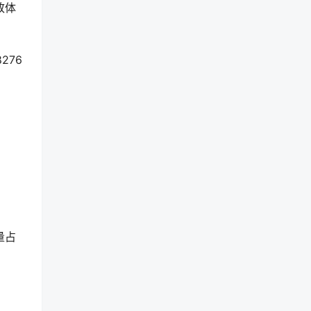
致体
276
量占