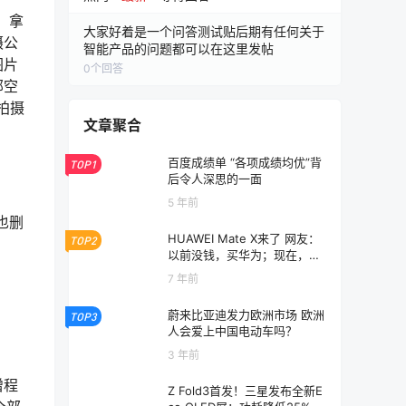
。拿
大家好着是一个问答测试贴后期有任何关于
摄公
智能产品的问题都可以在这里发帖
图片
0
个回答
部空
拍摄
文章聚合
百度成绩单 “各项成绩均优”背
TOP1
后令人深思的一面
5 年前
也删
HUAWEI Mate X来了 网友：
TOP2
以前没钱，买华为；现在，没
钱买华为
7 年前
蔚来比亚迪发力欧洲市场 欧洲
TOP3
人会爱上中国电动车吗？
3 年前
增程
Z Fold3首发！三星发布全新E