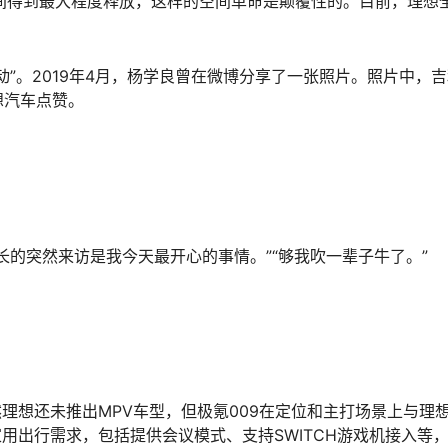
间得到最大程度释放，这样的空间革命是颠覆性的。目前，理想
”。2019年4月，杨学良曾在微博分享了一张照片。照片中，
想汽车点赞。
长的突然来访是我今天最开心的事情。”“够我吹一辈子牛了。”
理想还未推出MPV车型，但极氪009在定位和主打场景上与理
用出行需求，包括提供会议模式、支持SWITCH游戏机接入等