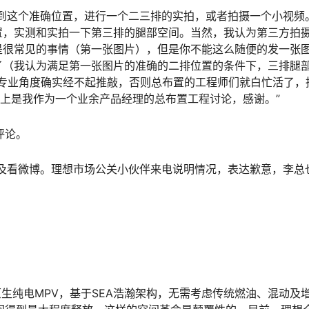
到这个准确位置，进行一个二三排的实拍，或者拍摄一个小视频
置，实测和实拍一下第三排的腿部空间。当然，我认为第三方拍
是很常见的事情（第一张图片），但是你不能这么随便的发一张
了（我认为满足第一张图片的准确的二排位置的条件下，三排腿
，从专业角度确实经不起推敲，否则总布置的工程师们就白忙活了，
以上是我作为一个业余产品经理的总布置工程讨论，感谢。”
评论。
及看微博。理想市场公关小伙伴来电说明情况，表达歉意，李总
生纯电MPV，基于SEA浩瀚架构，无需考虑传统燃油、混动及