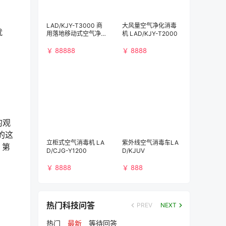
LAD/KJY-T3000 商
大风量空气净化消毒
就
用落地移动式空气净
机 LAD/KJY-T2000
化消毒机（3000m³/
h)）
￥ 88888
￥ 8888
的观
的这
立柜式空气消毒机 LA
紫外线空气消毒车LA
，第
D/CJG-Y1200
D/KJUV
￥ 8888
￥ 888
热门科技问答
PREV
NEXT
热门
最新
等待回答