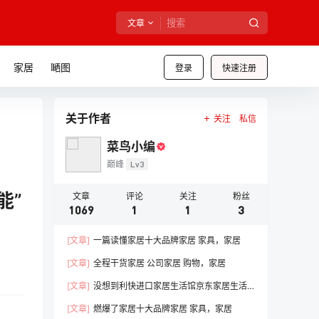
文章
家居
嗮图
登录
快速注册
关于作者
关注
私信
菜鸟小编
巅峰
Lv3
能”
文章
评论
关注
粉丝
1069
1
1
3
[文章]
一篇读懂家居十大品牌家居 家具，家居
[文章]
全程干货家居 公司家居 购物，家居
[文章]
没想到利快进口家居生活馆京东家居生活
馆线下门店，家居
[文章]
燃爆了家居十大品牌家居 家具，家居