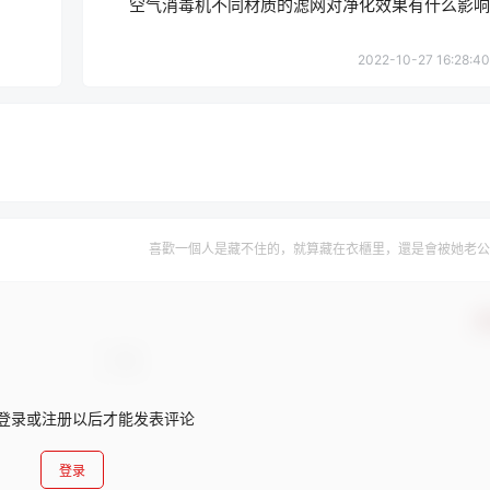
空气消毒机不同材质的滤网对净化效果有什么影响
2022-10-27 16:28:40
喜歡一個人是藏不住的，就算藏在衣櫃里，還是會被她老公
确
登录或注册以后才能发表评论
登录