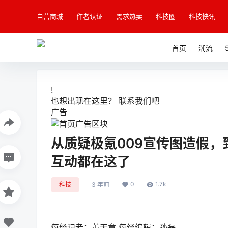
自营商城
作者认证
需求热卖
科技圈
科技快讯
首页
潮流
!
也想出现在这里？
联系我们
吧
广告
从质疑极氪009宣传图造假，
互动都在这了
0
1.7k
科技
3 年前
每经记者：董天意 每经编辑：孙磊