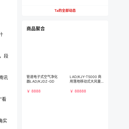
Ta的全部动态
商品聚合
什
，段
腾讯
管道电子式空气净化
LAD/KJY-T5000 商
器LAD/KJDZ-GD
用落地移动式大风量
空气净化消毒机
￥ 8888
￥ 88888
“看
确实