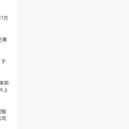
1万
万美
，于
，来到
片上
控股
公司