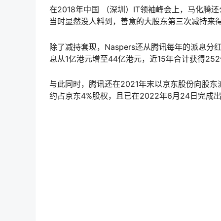
在2018年中国 （深圳）IT领袖峰会上，马化腾还
当时显然没人料到，善意的大股东第三次减持来
除了减持套现，Naspers还从腾讯每年的派息分红
息从1亿港元增至44亿港元，近15年合计获得25
与此同时，腾讯还在2021年末以京东股份向股东派
约占京东4%股权，且已在2022年6月24日完成
经过上市摊薄以及2018年、2021年和近期减持
27.99%，按照10月24日最新股价206港元/股
加上早期陆续套现的1910亿港元和分红的252亿
报业集团Naspers在腾讯控股身上合计拥有约80