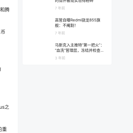
的情怀被现实击得粉碎
7 年前
酸和腾
高管自曝Redmi骁龙855旗
舰：不阉割！
民币
7 年前
马斯克入主推特“第一把火”：
“血洗”管理层，冻结并检查所
有代码
3 年前
审
us之
的重