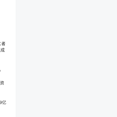
二者
支成
。
净资
9亿
。