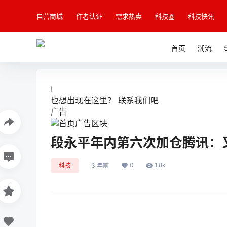
自营商城
作者认证
需求热卖
科技圈
科技快讯
首页
潮流
!
也想出现在这里？
联系我们
吧
广告
段永平年内第六次加仓腾讯：
0
1.8k
科技
3 年前