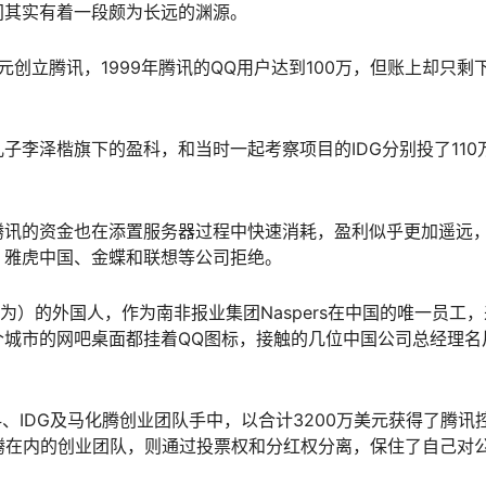
间其实有着一段颇为长远的渊源。
元创立腾讯，1999年腾讯的QQ用户达到100万，但账上却只剩下
子李泽楷旗下的盈科，和当时一起考察项目的IDG分别投了110
，腾讯的资金也在添置服务器过程中快速消耗，盈利似乎更加遥远
、雅虎中国、金蝶和联想等公司拒绝。
为）的外国人，作为南非报业集团Naspers在中国的唯一员工
个城市的网吧桌面都挂着QQ图标，接触的几位中国公司总经理名
科、IDG及马化腾创业团队手中，以合计3200万美元获得了腾讯
腾在内的创业团队，则通过投票权和分红权分离，保住了自己对