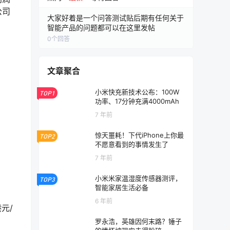
公司
大家好着是一个问答测试贴后期有任何关于
智能产品的问题都可以在这里发帖
0
个回答
文章聚合
小米快充新技术公布：100W
TOP1
功率、17分钟充满4000mAh
7 年前
惊天噩耗！下代iPhone上你最
TOP2
不愿意看到的事情发生了
7 年前
小米米家温湿度传感器测评，
TOP3
智能家居生活必备
6 年前
元/
罗永浩，英雄因何末路？锤子