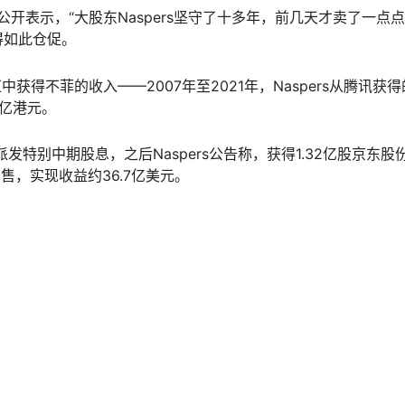
公开表示，“大股东Naspers坚守了十多年，前几天才卖了一点点
得如此仓促。
中获得不菲的收入——2007年至2021年，Naspers从腾讯获
2亿港元。
发特别中期股息，之后Naspers公告称，获得1.32亿股京东股
出售，实现收益约36.7亿美元。
，南非报业集团Naspers对腾讯持股比例从最初的46%逐步降至
计算，对应市值仍高达5551亿港元。
港元，以及出售京东获得的36.7亿美元（约合港币288亿元），
00亿港元的财富。