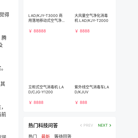
觉得
LAD/KJY-T3000 商
大风量空气净化消毒
用落地移动式空气净
机 LAD/KJY-T2000
化消毒机（3000m³/
h)）
￥ 88888
￥ 8888
。腾
及
实。
，其
立柜式空气消毒机 LA
紫外线空气消毒车LA
D/CJG-Y1200
D/KJUV
￥ 8888
￥ 888
性，
当前
热门科技问答
PREV
NEXT
热门
最新
等待回答
利润