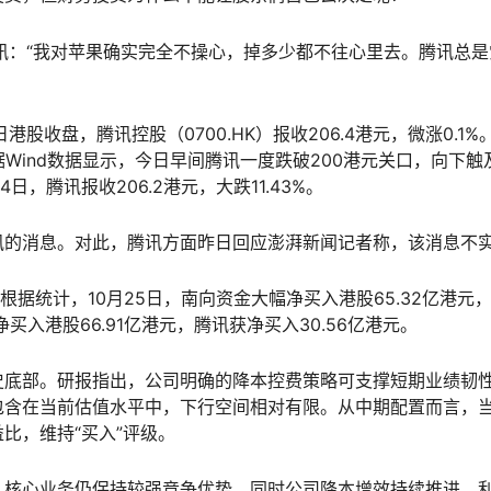
腾讯：“我对苹果确实完全不操心，掉多少都不往心里去。腾讯总是
收盘，腾讯控股（0700.HK）报收206.4港元，微涨0.1%
。不过据Wind数据显示，今日早间腾讯一度跌破200港元关口，向下触
4日，腾讯报收206.2港元，大跌11.43%。
讯的消息。对此，腾讯方面昨日回应澎湃新闻记者称，该消息不
根据统计，10月25日，南向资金大幅净买入港股65.32亿港元
买入港股66.91亿港元，腾讯获净买入30.56亿港元。
史底部。研报指出，公司明确的降本控费策略可支撑短期业绩韧
包含在当前估值水平中，下行空间相对有限。从中期配置而言，
比，维持“买入”评级。
，核心业务仍保持较强竞争优势，同时公司降本增效持续推进，