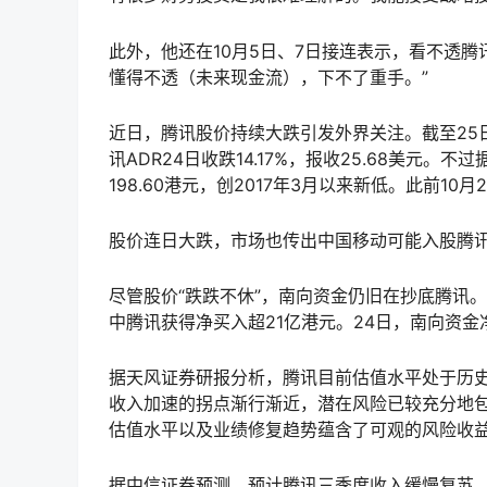
此外，他还在10月5日、7日接连表示，看不透
懂得不透（未来现金流），下不了重手。”
近日，腾讯股价持续大跌引发外界关注。截至25日港股
讯ADR24日收跌14.17%，报收25.68美元
198.60港元，创2017年3月以来新低。此前10月2
股价连日大跌，市场也传出中国移动可能入股腾
尽管股价“跌跌不休”，南向资金仍旧在抄底腾讯。
中腾讯获得净买入超21亿港元。24日，南向资金净
据天风证券研报分析，腾讯目前估值水平处于历
收入加速的拐点渐行渐近，潜在风险已较充分地
估值水平以及业绩修复趋势蕴含了可观的风险收益
据中信证券预测，预计腾讯三季度收入缓慢复苏