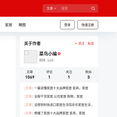
文章
家居
嗮图
登录
快速注册
关于作者
关注
私信
菜鸟小编
巅峰
Lv3
文章
评论
关注
粉丝
1069
1
1
3
[文章]
一篇读懂家居十大品牌家居 家具，家居
[文章]
全程干货家居 公司家居 购物，家居
[文章]
没想到利快进口家居生活馆京东家居生活
馆线下门店，家居
[文章]
燃爆了家居十大品牌家居 家具，家居