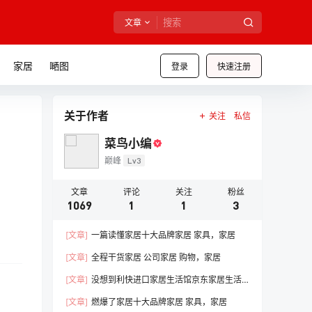
文章
家居
嗮图
登录
快速注册
关于作者
关注
私信
菜鸟小编
巅峰
Lv3
文章
评论
关注
粉丝
1069
1
1
3
[文章]
一篇读懂家居十大品牌家居 家具，家居
[文章]
全程干货家居 公司家居 购物，家居
[文章]
没想到利快进口家居生活馆京东家居生活
。
馆线下门店，家居
[文章]
燃爆了家居十大品牌家居 家具，家居