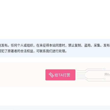
创发布。任何个人或组织，在未征得本站同意时，禁止复制、盗用、采集、发布
侵犯了原著者的合法权益，可联系我们进行处理。
给TA打赏
共0