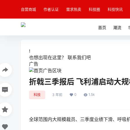
自营商城
作者认证
需求热卖
科技圈
科技快讯
首页
潮流
!
也想出现在这里？
联系我们
吧
广告
折戟三季报后 飞利浦启动大规
0
1.5k
科技
3 年前
全球范围内大规模裁员、三季度业绩下滑、呼吸