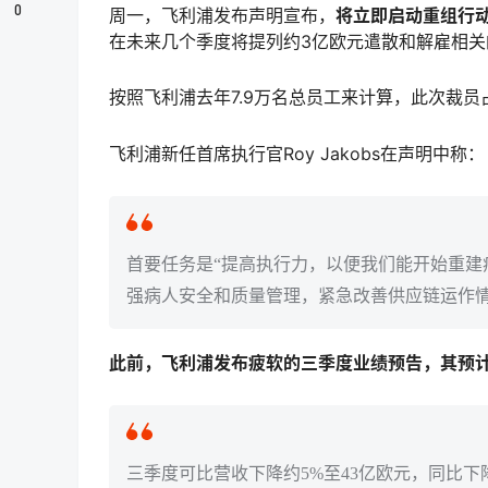
0
周一，飞利浦发布声明宣布，
将立即启动重组行动
在未来几个季度将提列约3亿欧元遣散和解雇相关
按照飞利浦去年7.9万名总员工来计算，此次裁员
飞利浦新任首席执行官Roy Jakobs在声明中称：
首要任务是“提高执行力，以便我们能开始重
强病人安全和质量管理，紧急改善供应链运作情
此前，飞利浦发布疲软的三季度业绩预告，其预
三季度可比营收下降约5%至43亿欧元，同比下