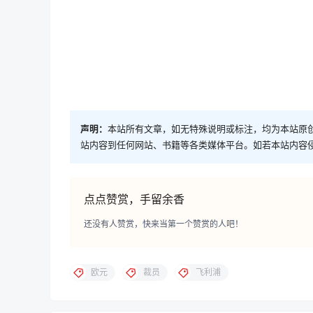
声明：
本站所有文章，如无特殊说明或标注，均为本站原
站内容到任何网站、书籍等各类媒体平台。如若本站内容
点点赞赏，手留余香
还没有人赞赏，快来当第一个赞赏的人吧！
欧元
裁员
飞利浦