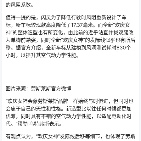
的风阻系数。
值得一提的是，闪灵为了降低行驶时风阻重新设计了车
标，新车标较现款高度降低了17.37毫米。而全新“欢庆女
神”的整体造型也有所变化，由此前的近乎站直并拢双腿改
为单脚前踏姿，同时全新“欢庆女神”的发际线似乎也有所后
移。据官方介绍，全新车标从建模到风洞测试耗时830个
小时，以提升其空气动力学性能。
图片来源：劳斯莱斯官方微博
“欢庆女神会像劳斯莱斯品牌一样始终与时俱进，但同时也
会忠于自己的天性和性格。新造型比以往任何时候都更加
优雅，同时具有不错的空气动力学性能，以适配电动化时
代。”穆勒·乌特弗斯表示。
有观点认为，“欢庆女神”发际线后移等细节，也体现了劳斯