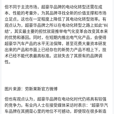
但不同于主流市场，超豪华品牌的电动化转型还需在成
本、性能的考量外，为其品牌寻找全新的价值支撑和市场
立足点，这也在一定程度上降低了其电动化转型效率。有
观点认为，超豪华品牌之所以在电动化转型之路上如此“纠
结”，其实最主要的担忧就是推举电气化变革会改变其本来
的优势和基因。同时，在短期内推出电气化产品，会使得
超豪华汽车产品的水平无法保障，甚至花费大量资本研发
出来的产品和市面上已经存在的新势力产品不相上下，技
术已经不能代表最高标准。这就失去了其原有的品牌调
性。
图片来源：劳斯莱斯官方微博
但也有观点认为，超豪华品牌在电动化时代仍将具有较强
的竞争力。有业内人士在接受媒体采访时表示：“超豪华汽
车品牌在其拥趸心里的地位不可撼动，即使现在很多新造