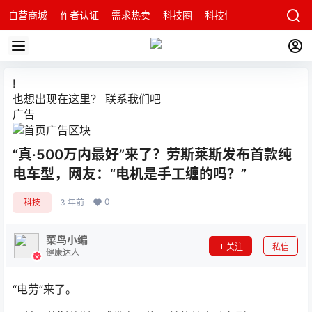
自营商城
作者认证
需求热卖
科技圈
科技快讯
智能科技问
!
也想出现在这里？
联系我们
吧
广告
“真·500万内最好”来了？劳斯莱斯发布首款纯
电车型，网友：“电机是手工缠的吗？”
0
科技
3 年前
菜鸟小编
关注
私信
健康达人
“电劳”来了。