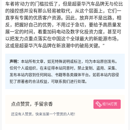
车者将‘动力’的门槛拉低了，但是超豪华汽车品牌无与伦比
的操控感并没有那么轻易被取代，从这个层面上，它们一
直享有专属的优质客户资源。因此，放弃并不是出路，相
反，把握好自己的优势，不用过于急切，要给予高质量发
展一定的时间，着重加码电动及数字化投资力度，甚至可
以把发力点重点落实在中国这个全球最大的新能源市场，
这或是超豪华汽车品牌在新浪潮中的破局关键。”
声明：
本站所有文章，如无特殊说明或标注，均为本站原创发布。
任何个人或组织，在未征得本站同意时，禁止复制、盗用、采集、
发布本站内容到任何网站、书籍等各类媒体平台。如若本站内容侵
犯了原著者的合法权益，可联系我们进行处理。
点点赞赏，手留余香
给TA打赏
还没有人赞赏，快来当第一个赞赏的人吧！