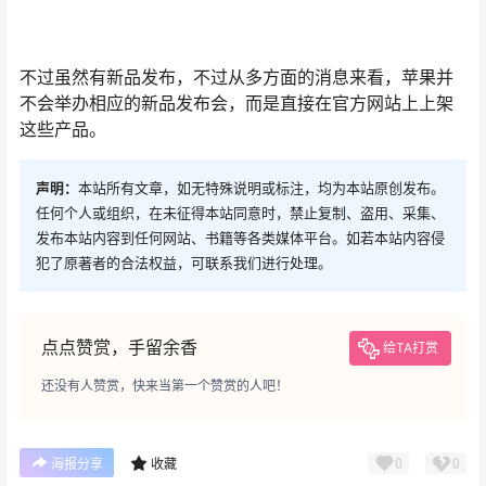
0
0
海报分享
收藏
iPad
iPad Pro
iPhone
处理器
芯片
科技
科技
光触媒净化装置一般需要什么
头显戴上就吐， 小扎长腿竟是
参数呢？满足什么条件才能够
「诈骗」！烧完100亿美元，
达到净化
元宇宙大翻车
2022-10-18 18:32:10
2022-10-19 8:06:00
!
也想出现在这里？
联系我们
吧
广告
0 条回复
文章作者
管理员
A
M
欢迎您，新朋友，感谢参与互动！
确认修改