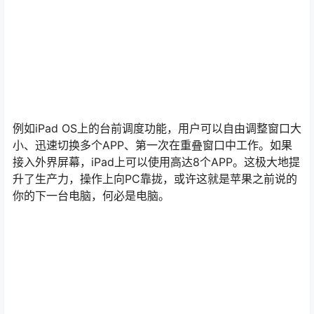
你的下一台电脑，何必是电脑。
不过虽然有新品发布，不过从多方面的消息来看，苹果并
不会举办相应的新品发布会，而是直接在官方网站上上架
这些产品。
声明：
本站所有文章，如无特殊说明或标注，均为本站原创发布。
任何个人或组织，在未征得本站同意时，禁止复制、盗用、采集、
发布本站内容到任何网站、书籍等各类媒体平台。如若本站内容侵
犯了原著者的合法权益，可联系我们进行处理。
点点赞赏，手留余香
给TA打赏
还没有人赞赏，快来当第一个赞赏的人吧！