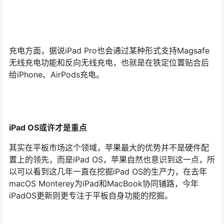
给iPhone、AirPods充电。
iPad OS或许才是重点
其实在平板市场这个领域，苹果最大的优势并不是硬件配
置上的领先，而是iPad OS，苹果自然也意识到这一点，所
以可以看到这几年一直在挖掘iPad OS的生产力，在去年
macOS Monterey为iPad和MacBook协同铺路，今年
iPadOS更新则更专注于平板自身功能的挖掘。
例如iPad OS上的台前调度功能，用户可以自由调整窗口大
小、迅速切换多个APP、第一次在重叠窗口中工作。如果
接入外界屏幕，iPad上可以使用高达8个APP。这极大地提
升了生产力，操作上向PC靠拢，或许这就是苹果之前说的