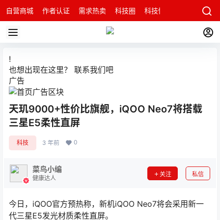
自营商城
作者认证
需求热卖
科技圈
科技快讯
智能科技问
!
也想出现在这里？
联系我们
吧
广告
天玑9000+性价比旗舰，iQOO Neo7将搭载
三星E5柔性直屏
0
科技
3 年前
菜鸟小编
关注
私信
健康达人
今日，iQOO官方预热称，新机iQOO Neo7将会采用新一
代三星E5发光材质柔性直屏。