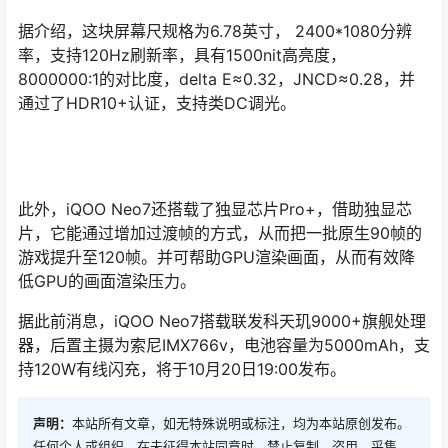
据介绍，这块屏幕尺规格为6.78英寸， 2400*1080分辨
率，支持120Hz刷新率，具有1500nit高亮度，
8000000:1的对比度，delta E≈0.32，JNCD≈0.28，并
通过了HDR10+认证，支持类DC调光。
此外，iQOO Neo7还搭载了独显芯片Pro+，借助独显芯
片，它能通过增加过渡帧的方式，从而把一批原生90帧的
游戏提升至120帧。并可帮助GPU渲染画面，从而有效降
低GPU的画面渲染压力。
据此前消息，iQOO Neo7搭载联发科天玑9000+旗舰处理
器，后置主摄为索尼IMX766v，电池容量为5000mAh，支
持120W有线闪充，将于10月20日19:00发布。
声明：
本站所有文章，如无特殊说明或标注，均为本站原创发布。
任何个人或组织，在未征得本站同意时，禁止复制、盗用、采集、