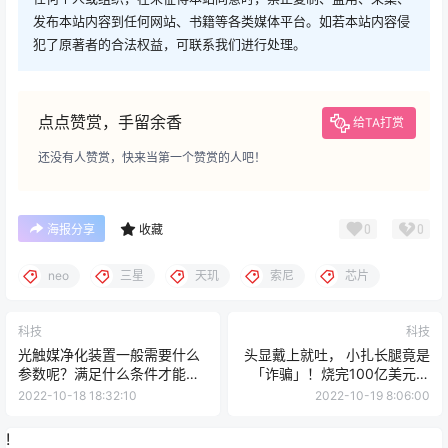
发布本站内容到任何网站、书籍等各类媒体平台。如若本站内容侵
犯了原著者的合法权益，可联系我们进行处理。
点点赞赏，手留余香
给TA打赏
还没有人赞赏，快来当第一个赞赏的人吧！
0
0
海报分享
收藏
neo
三星
天玑
索尼
芯片
科技
科技
光触媒净化装置一般需要什么
头显戴上就吐， 小扎长腿竟是
参数呢？满足什么条件才能够
「诈骗」！烧完100亿美元，
达到净化
元宇宙大翻车
2022-10-18 18:32:10
2022-10-19 8:06:00
!