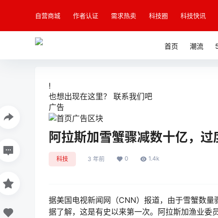
自营商城
作者认证
需求热卖
科技圈
科技快讯
首页
潮流
!
也想出现在这里？
联系我们
吧
广告
阿拉斯加雪蟹骤减数十亿，过
0
1.4k
科技
3 年前
据美国电视新闻网（CNN）报道，由于雪蟹数量
据了解，这是有史以来第一次。阿拉斯加渔业委