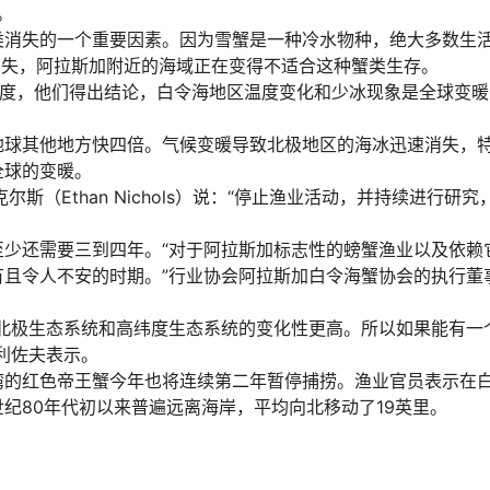
。
类消失的一个重要因素。因为雪蟹是一种冷水物种，绝大多数生
消失，阿拉斯加附近的海域正在变得不适合这种蟹类生存。
体温度，他们得出结论，白令海地区温度变化和少冰现象是全球变
地球其他地方快四倍。气候变暖导致北极地区的海冰迅速消失，
全球的变暖。
（Ethan Nichols）说：“停止渔业活动，并持续进行研究
少还需要三到四年。“对于阿拉斯加标志性的螃蟹渔业以及依赖
且令人不安的时期。”行业协会阿拉斯加白令海蟹协会的执行董
北极生态系统和高纬度生态系统的变化性更高。所以如果能有一
利佐夫表示。
湾的红色帝王蟹今年也将连续第二年暂停捕捞。渔业官员表示在
纪80年代初以来普遍远离海岸，平均向北移动了19英里。