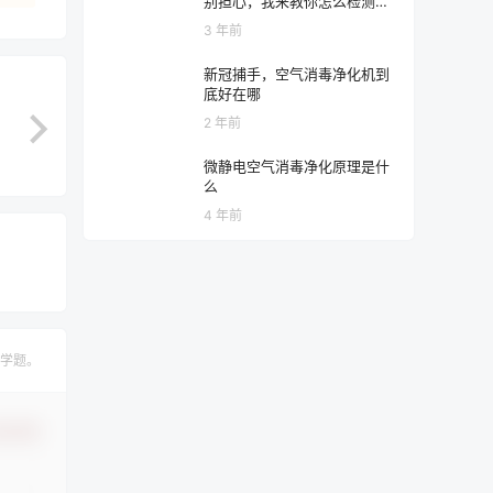
别担心，我来教你怎么检测臭
氧
3 年前
新冠捕手，空气消毒净化机到
底好在哪
2 年前
微静电空气消毒净化原理是什
么
4 年前
学题。
认修改