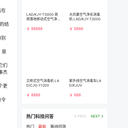
活在
LAD/KJY-T3000 商
大风量空气净化消毒
用落地移动式空气净
机 LAD/KJY-T2000
暖的结
化消毒机（3000m³/
h)）
￥ 88888
￥ 8888
特别
，是
它们
事杰
立柜式空气消毒机 LA
紫外线空气消毒车LA
个更
D/CJG-Y1200
D/KJUV
￥ 8888
￥ 888
白令
热门科技问答
PREV
NEXT
热门
最新
等待回答