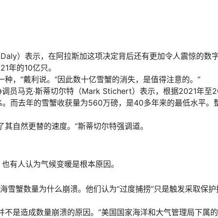
in Daly）表示，在阿拉斯加这项决定背后还有更加令人震惊的数
21年的10亿只。
一种，”戴利说。“因此数十亿雪蟹的消失，是值得注意的。”
·斯蒂切尔特（Mark Stichert）表示，根据2021年至2
%。而去年的雪蟹收获量为560万磅，是40多年来的最低水平。
了其自然更替的速度。”斯蒂切尔特强调道。
，也有人认为气候变暖是根本原因。
令海雪蟹数量为什么崩溃。他们认为“过度捕捞”只是触发采取保护
并不是造成数量崩溃的原因。”美国国家海洋和大气管理局下属