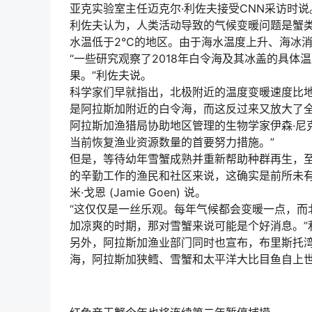
亚克实验室主任迈克尔·利佐夫接受CNN采访时说
利佐夫认为，人类活动导致的气候变暖问题是蟹
水温低于2℃的地区。由于海水温度上升、海冰
“一些研究观察了2018年白令海及其冰盖的具
果。”利佐夫说。
科学家们早就指出，北极附近的温度变暖速度比
是阿拉斯加附近的白令海，而这反过来又放大了
阿拉斯加渔猎局协助地区管理的生物学家伊森·尼克尔斯
当前恢复渔业资源数量的首要努力措施。”
但是，等待幼年雪蟹成熟并重新帮助种群再生，至
的辛勤工作的渔民和社区来说，这确实是前所未有
米·戈恩 (Jamie Goen) 说。
“这仅仅是一丝乐观。每年气候都会变暖一点，而
加凉爽的时期，那对雪蟹来说可能是个好消息。”
另外，阿拉斯加渔业部门同时也宣布，布里斯托
海，阿拉斯加狭鳕、雪蟹和太平洋大比目鱼自上世