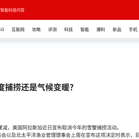
智能科技问答
5G
互联网
攻略
评测
科技
智能
爆料
新品
手机
度捕捞还是气候变暖？
骤减，美国阿拉斯加近日宣布取消今年的雪蟹捕捞活动。
员会以及北太平洋渔业管理理事会上周在宣布这项决定时表示，