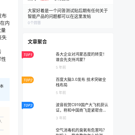
大家好着是一个问答测试贴后期有任何关于
发布
智能产品的问题都可以在这里发帖
类在内
0
个回答
数量
丧失
文章聚合
污
各大企业对鸿蒙态度的转变！
TOP1
样性
谁会先支持鸿蒙？
5 年前
百度大脑3.0发布 技术突破全
TOP2
栈布局
本
5 年前
波音祝贺C919国产大飞机获认
TOP3
证，称和中国商飞是紧密合作
伙伴
3 年前
人
空气消毒机的臭氧有危害吗？