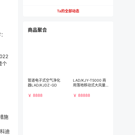
Ta的全部动态
商品聚合
字：
022
整个
管道电子式空气净化
LAD/KJY-T5000 商
器LAD/KJDZ-GD
用落地移动式大风量
空气净化消毒机
￥ 8888
￥ 88888
措施
的科迪