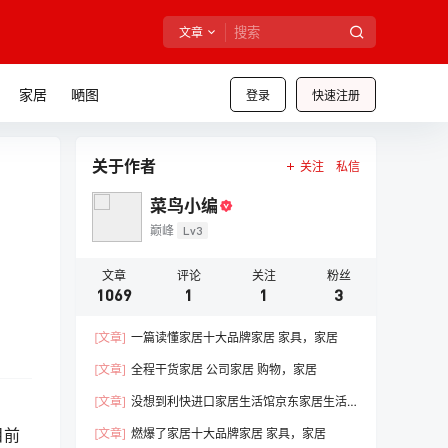
文章
家居
嗮图
登录
快速注册
关于作者
关注
私信
菜鸟小编
巅峰
Lv3
文章
评论
关注
粉丝
1069
1
1
3
[文章]
一篇读懂家居十大品牌家居 家具，家居
[文章]
全程干货家居 公司家居 购物，家居
[文章]
没想到利快进口家居生活馆京东家居生活
馆线下门店，家居
目前
[文章]
燃爆了家居十大品牌家居 家具，家居