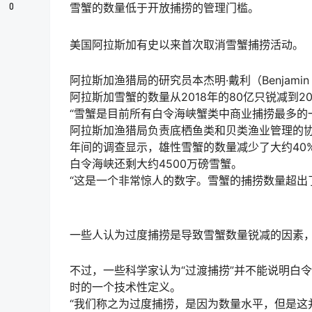
0
雪蟹的数量低于开放捕捞的管理门槛。
美国阿拉斯加有史以来首次取消雪蟹捕捞活动。
阿拉斯加渔猎局的研究员本杰明·戴利（Benjam
阿拉斯加雪蟹的数量从2018年的80亿只锐减到20
“雪蟹是目前所有白令海峡蟹类中商业捕捞最多的
阿拉斯加渔猎局负责底栖鱼类和贝类渔业管理的协调员马克
年间的调查显示，雄性雪蟹的数量减少了大约40
白令海峡还剩大约4500万磅雪蟹。
“这是一个非常惊人的数字。雪蟹的捕捞数量超出
一些人认为过度捕捞是导致雪蟹数量锐减的因素
不过，一些科学家认为“过渡捕捞”并不能说明白
时的一个技术性定义。
“我们称之为过度捕捞，是因为数量水平，但是这