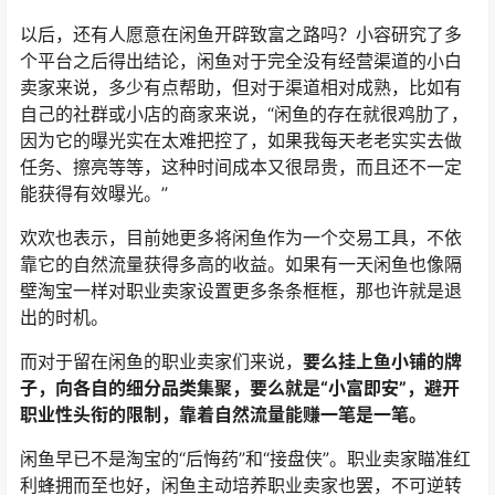
以后，还有人愿意在闲鱼开辟致富之路吗？小容研究了多
个平台之后得出结论，闲鱼对于完全没有经营渠道的小白
卖家来说，多少有点帮助，但对于渠道相对成熟，比如有
自己的社群或小店的商家来说，“闲鱼的存在就很鸡肋了，
因为它的曝光实在太难把控了，如果我每天老老实实去做
任务、擦亮等等，这种时间成本又很昂贵，而且还不一定
能获得有效曝光。”
欢欢也表示，目前她更多将闲鱼作为一个交易工具，不依
靠它的自然流量获得多高的收益。如果有一天闲鱼也像隔
壁淘宝一样对职业卖家设置更多条条框框，那也许就是退
出的时机。
而对于留在闲鱼的职业卖家们来说，
要么挂上鱼小铺的牌
子，向各自的细分品类集聚，要么就是“小富即安”，避开
职业性头衔的限制，靠着自然流量能赚一笔是一笔。
闲鱼早已不是淘宝的“后悔药”和“接盘侠”。职业卖家瞄准红
利蜂拥而至也好，闲鱼主动培养职业卖家也罢，不可逆转