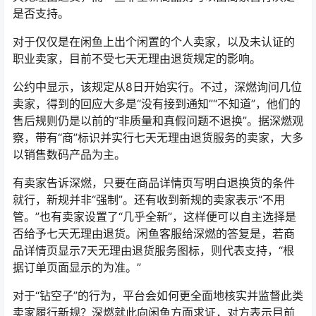
是否支持。
对于仅仅是在闲鱼上出个闲置的个人卖家，以及未认证的
职业卖家，目前不受七天无理由退货规定的影响。
公约中显示，该规定从8日开始实行。不过，深燃询问几位
卖家，得到的回应大多是“没有接到通知”“不知道”，他们的
售后规则仍是以前的“非质量和真假问题不退换”。据深燃观
察，带有“商”标识并实行七天无理由退货服务的卖家，大多
以销售数码产品为主。
有卖家告诉深燃，只要在商品详情页写明白退换货的条件
就行，新规并非“强制”。还有收到新规的卖家表示“不用
管。”也有卖家设置了“几乎全新”，这样便可以自主选择是
否给予七天无理由退货。闲鱼客服给深燃的答复是，若商
品详情页显示7天无理由退货服务图标，则代表支持，“根
据订单页面显示的为准。”
对于“钻空子”的行为，平台会如何更全面地核实并监督此类
卖家履行新规？深燃就此向闲鱼方面求证，对方表示目前