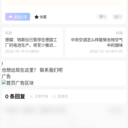
0
0
海报分享
收藏
科技
科技
德媒：特斯拉已暂停在德国工
中央空调怎么样能够去除空气
厂的电池生产，将至少推迟到
中的烟味
2024年
2022-10-15 11:58:00
2022-10-15 16:11:31
!
也想出现在这里？
联系我们
吧
广告
0 条回复
文章作者
管理员
A
M
欢迎您，新朋友，感谢参与互动！
确认修改