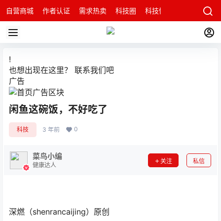
自营商城
作者认证
需求热卖
科技圈
科技快讯
智能科技问
!
也想出现在这里？
联系我们
吧
广告
闲鱼这碗饭，不好吃了
0
科技
3 年前
菜鸟小编
关注
私信
健康达人
深燃（shenrancaijing）原创