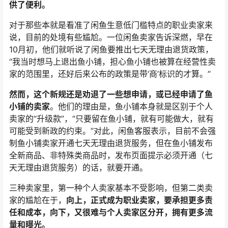
供了便利。
对于那些本就是看准了闲鱼生意低门槛特点的职业卖家来
说，目前的处境有些尴尬。一位闲鱼卖家告诉深燃，早在
10月初，他们就听说了闲鱼要推出七天无理由退货政策，
“我当时想马上退出鱼小铺，担心鱼小铺也被算在经营性卖
家的范围里，还好后来公布的政策是带‘商’标识的才算。”
然而，这个新规还是劝退了一些想申请，或已经申请了鱼
小铺的卖家
。他们的理由是，鱼小铺本身就是区别于个人
卖家的“升级款”，“只要留在鱼小铺，就有可能做大，就有
可能受到新政的约束。”对此，闲鱼客服表示，目前不会强
制鱼小铺卖家开通七天无理由退货服务，但在鱼小铺发布
全新商品、非特殊类商品时，发布页面提示必须开通（七
天无理由退货服务）的话，就要开通。
三种卖家里，第一种个人卖家基本不受影响，但第二类卖
家的尴尬在于，
向上，正式成为职业卖家，要承担更多责
任和成本，向下，又很难与个人卖家区分开，拥有更多流
量和曝光。