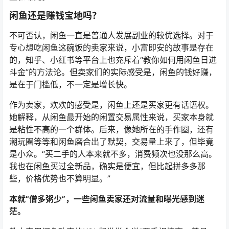
闲鱼还是赚钱宝地吗？
不可否认，闲鱼一直是普通人发展副业的较优选择。对于
专心想吃闲鱼这碗饭的卖家来说，小富即安的故事是存在
的，知乎、小红书等平台上也充斥着“教你如何用闲鱼日进
斗金”的方法论。但卖家们的实际感受是，闲鱼的钱好赚，
是在于门槛低，不一定是增长快。
作为卖家，欢欢的感受是，闲鱼上还是买家更有话语权。
她解释，从闲鱼最开始的闲置交易属性来说，买家本身就
是粘性不高的一个群体。后来，像她所在的手作圈，还有
潮玩圈等等和闲鱼磨合出了默契，交易量上来了，但毕竟
是小众。“买二手的人本来就不多，消费频次也没那么高。
我也在闲鱼买过全新品，确实是便宜，但比起拼多多那
些，价格优势也不算明显。”
本就“僧多粥少”，一些闲鱼卖家还对流量和曝光感到迷
茫。