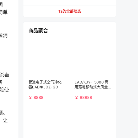
【必看】
同
简单
Ta的全部动态
商品聚合
菌消
杀毒
四
管道电子式空气净化
LAD/KJY-T5000 商
器LAD/KJDZ-GD
用落地移动式大风量
般使
空气净化消毒机
￥ 8888
￥ 88888
题。
，让