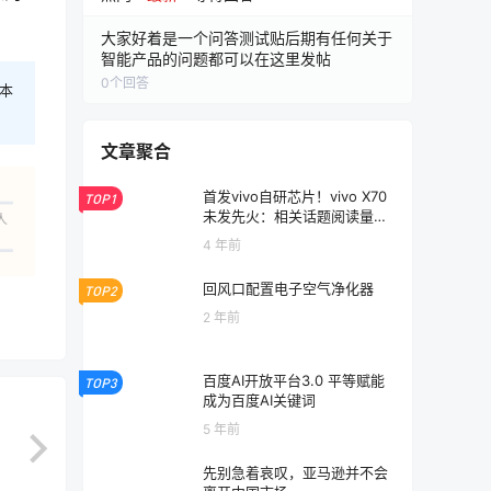
大家好着是一个问答测试贴后期有任何关于
智能产品的问题都可以在这里发帖
0
个回答
本
文章聚合
首发vivo自研芯片！vivo X70
TOP1
未发先火：相关话题阅读量超
人
700万
4 年前
回风口配置电子空气净化器
TOP2
2 年前
百度AI开放平台3.0 平等赋能
TOP3
成为百度AI关键词
5 年前
先别急着哀叹，亚马逊并不会