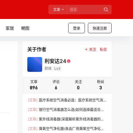
文章
家居
嗮图
登录
快速注册
关于作者
关注
私信
利安达24
巅峰
Lv3
文章
评论
关注
粉丝
896
6
0
3
[文章]
医疗系统空气消毒必选：医疗系统空气消
毒器（守护医疗前线，保障患者安全）【干货】
[文章]
银行空气消毒器怎么选(如何选择最适合的
消毒设备)【必看】
[文章]
紫外线消毒器(深度解析紫外线消毒器的优
势)【必看】
[文章]
臭氧空气净化器(食品厂用臭氧空气净化器)