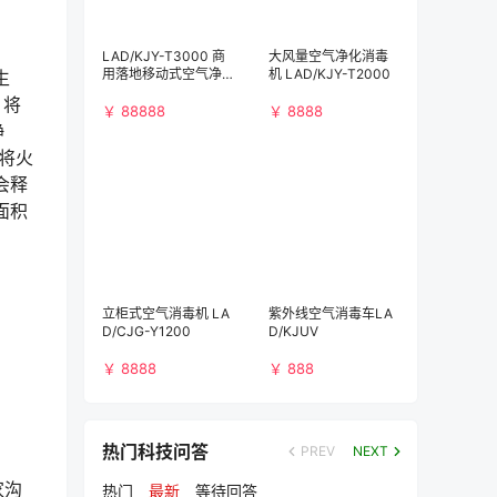
LAD/KJY-T3000 商
大风量空气净化消毒
用落地移动式空气净
机 LAD/KJY-T2000
生
化消毒机（3000m³/
，将
h)）
￥ 88888
￥ 8888
静
将火
会释
面积
立柜式空气消毒机 LA
紫外线空气消毒车LA
D/CJG-Y1200
D/KJUV
￥ 8888
￥ 888
热门科技问答
PREV
NEXT
家沟
热门
最新
等待回答