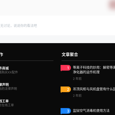
暂无讨论，说说你的看法吧
作
文章聚合
1
等离子科技的妙用：解密等
件商城
净化器的运作机理
线购买XX配件
2 年前
律声明
站的法律声明
2
吊顶风柜与风机盘管有什么
2 年前
线工单
交在线工单
3
监狱空气消毒机使用方法