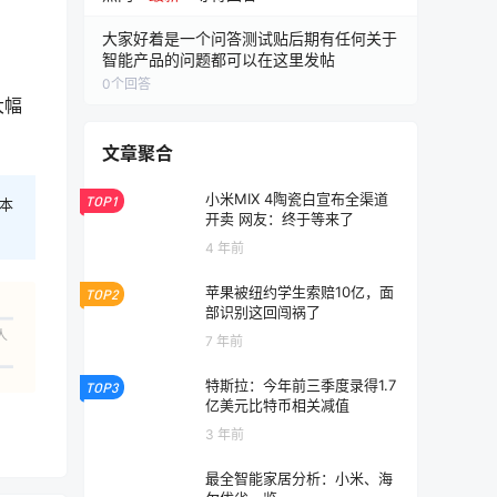
大家好着是一个问答测试贴后期有任何关于
智能产品的问题都可以在这里发帖
0
个回答
大幅
文章聚合
小米MIX 4陶瓷白宣布全渠道
TOP1
本
开卖 网友：终于等来了
4 年前
苹果被纽约学生索赔10亿，面
TOP2
部识别这回闯祸了
人
7 年前
特斯拉：今年前三季度录得1.7
TOP3
亿美元比特币相关减值
3 年前
最全智能家居分析：小米、海