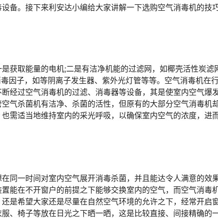
设备。接下来利安达小编给大家讲解一下选购空气消毒机的技
获取能量的电机;二是有洁净机能的过滤网，如椰壳活性炭滤
菌消毒因子，如等阴离子发生器、紫外光灯管等等。空气消毒机在
不断经过空气消毒机的过滤、消毒器等设备，其是使室内空气爆
管空气杀菌机有洁净、杀菌的活性，但原有的大部分空气消毒机
，也需适当地维持室内的采光呼吸，以确保室内空气的浓度，进
在同一时间对室内空气展开消毒杀菌，并且能达令人满意的效
装置能在不开窗户的前提之下能够交换室内的空气，而空气消毒
，还是希望大家还是尽量在自然空气环境的允许之下，经常开启
衣服、椅子等放在日光之下晒一晒，这是比较直接、间接精确的