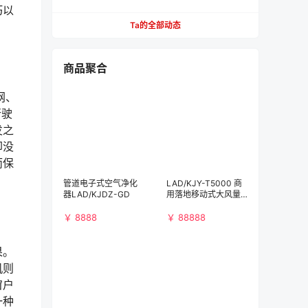
【必看】
巧以
Ta的全部动态
商品聚合
网、
行驶
发之
却没
而保
管道电子式空气净化
LAD/KJY-T5000 商
器LAD/KJDZ-GD
用落地移动式大风量
空气净化消毒机
￥ 8888
￥ 88888
果。
机则
窗户
一种