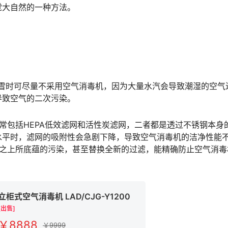
觉大自然的一种方法。
时可尽量不采用空气消毒机，因为大量水汽会导致潮湿的空气
导致空气的二次污染。
包括HEPA低效滤网和活性炭滤网，二者都是透过不锈钢本身
水平时，滤网的吸附性会急剧下降，导致空气消毒机的洁净性能
网之上所底蕴的污染，甚至替换全新的过滤，能精确防止空气消毒
立柜式空气消毒机 LAD/CJG-Y1200
[出售]
￥8888
￥9999