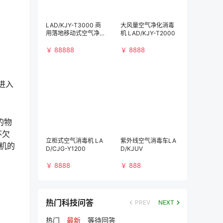
LAD/KJY-T3000 商
大风量空气净化消毒
用落地移动式空气净
机 LAD/KJY-T2000
化消毒机（3000m³/
h)）
￥ 88888
￥ 8888
进入
的物
不欠
立柜式空气消毒机 LA
紫外线空气消毒车LA
机的
D/CJG-Y1200
D/KJUV
￥ 8888
￥ 888
热门科技问答
PREV
NEXT
热门
最新
等待回答