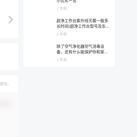
尔优劣一览
7 年前
超净工作台紫外线灭菌一般多
长时间(超净工作台型号及生产
厂家)【干货】
2 年前
除了空气净化器空气消毒设
备，还有什么能保护你和家人
的神秘利器？
2 年前
要快。
认修改