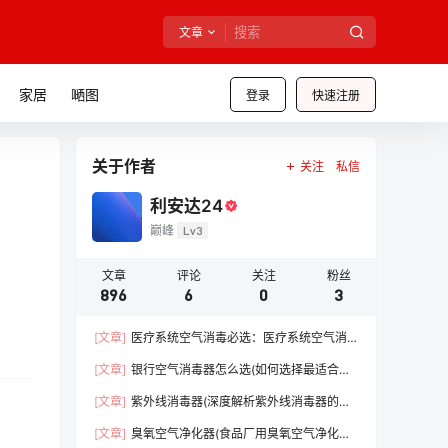
文章
家居
嗮图
登录
快速注册
关于作者
关注
私信
利安达24
巅峰
Lv3
文章
评论
关注
粉丝
896
6
0
3
[文章]
医疗系统空气消毒必选：医疗系统空气消
毒器（守护医疗前线，保障患者安全）【干货】
[文章]
银行空气消毒器怎么选(如何选择最适合的
消毒设备)【必看】
[文章]
紫外线消毒器(深度解析紫外线消毒器的优
势)【必看】
[文章]
臭氧空气净化器(食品厂用臭氧空气净化器)