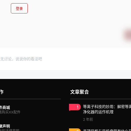
登录
暂无讨论，说说你的看法吧
作
文章聚合
1
等离子科技的妙用：解密等
件商城
净化器的运作机理
线购买XX配件
2 年前
律声明
站的法律声明