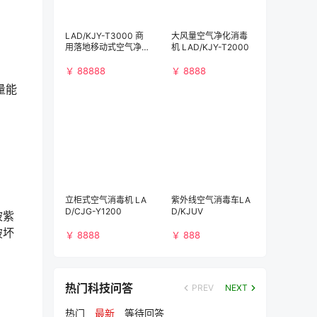
LAD/KJY-T3000 商
大风量空气净化消毒
用落地移动式空气净
机 LAD/KJY-T2000
化消毒机（3000m³/
h)）
￥ 88888
￥ 8888
量能
立柜式空气消毒机 LA
紫外线空气消毒车LA
D/CJG-Y1200
D/KJUV
被紫
破坏
￥ 8888
￥ 888
热门科技问答
PREV
NEXT
热门
最新
等待回答