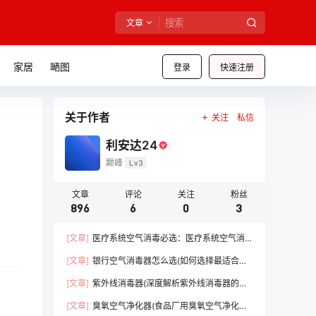
文章
家居
嗮图
登录
快速注册
关于作者
关注
私信
利安达24
巅峰
Lv3
文章
评论
关注
粉丝
896
6
0
3
[文章]
医疗系统空气消毒必选：医疗系统空气消
毒器（守护医疗前线，保障患者安全）【干货】
[文章]
银行空气消毒器怎么选(如何选择最适合的
消毒设备)【必看】
[文章]
紫外线消毒器(深度解析紫外线消毒器的优
势)【必看】
[文章]
臭氧空气净化器(食品厂用臭氧空气净化器)