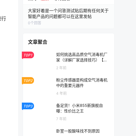
大家好着是一个问答测试贴后期有任何关于
智能产品的问题都可以在这里发帖
进行
0
个回答
文章聚合
如何挑选高品质空气消毒机厂
TOP1
家（详解厂家选择技巧）【干
货】
2 年前
粉尘传感器是构成空气消毒机
TOP2
中的重要元器件
4 年前
备足货！小米855新旗舰自
TOP3
曝：性价比之王
7 年前
卧室一股酸味找不到原因