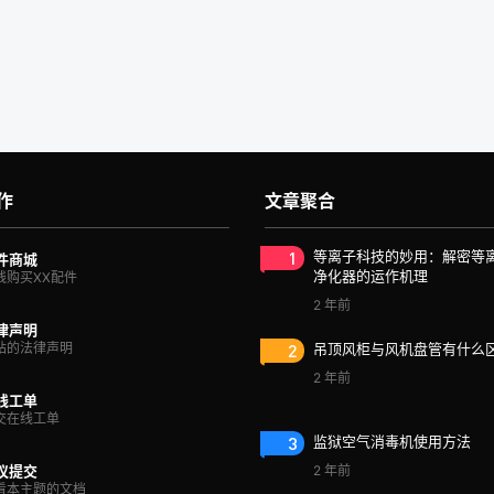
作
文章聚合
1
等离子科技的妙用：解密等
件商城
净化器的运作机理
线购买XX配件
2 年前
律声明
站的法律声明
2
吊顶风柜与风机盘管有什么
2 年前
线工单
交在线工单
3
监狱空气消毒机使用方法
议提交
2 年前
看本主题的文档