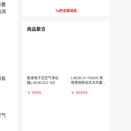
【必看】
毒要
响消
Ta的全部动态
商品聚合
和有
管道电子式空气净化
LAD/KJY-T5000 商
器LAD/KJDZ-GD
用落地移动式大风量
空气净化消毒机
￥ 8888
￥ 88888
空气