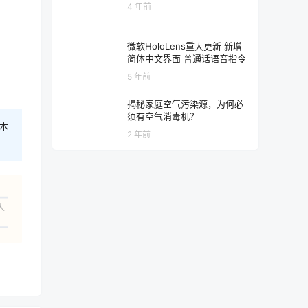
4 年前
微软HoloLens重大更新 新增
简体中文界面 普通话语音指令
5 年前
揭秘家庭空气污染源，为何必
须有空气消毒机？
本
2 年前
人