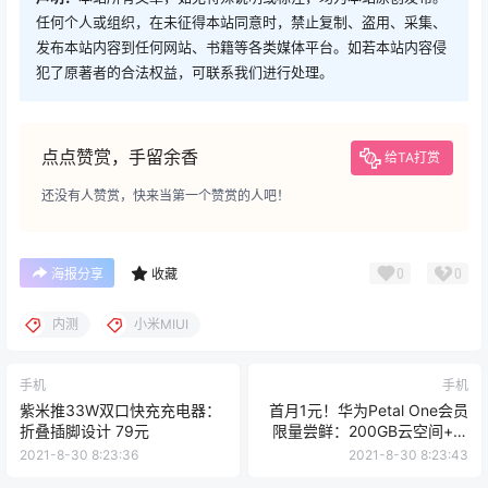
任何个人或组织，在未征得本站同意时，禁止复制、盗用、采集、
发布本站内容到任何网站、书籍等各类媒体平台。如若本站内容侵
犯了原著者的合法权益，可联系我们进行处理。
点点赞赏，手留余香
给TA打赏
还没有人赞赏，快来当第一个赞赏的人吧！
0
0
海报分享
收藏
内测
小米MIUI
手机
手机
紫米推33W双口快充充电器：
首月1元！华为Petal One会员
折叠插脚设计 79元
限量尝鲜：200GB云空间+影
音VIP
2021-8-30 8:23:36
2021-8-30 8:23:43