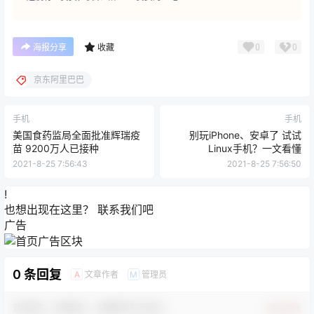
0
0
海报分享
收藏
京东阿里巴巴
手机
手机
美国食药监局全面批准辉瑞疫
别玩iPhone、安卓了 试试
苗 9200万人已接种
Linux手机？一文看懂
2021-8-25 7:56:43
2021-8-25 7:56:50
!
也想出现在这里？
联系我们
吧
广告
0 条回复
文章作者
管理员
A
M
欢迎您，新朋友，感谢参与互动！
确认修改