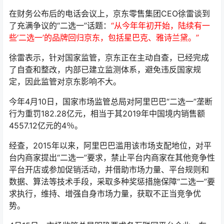
在财务公布后的电话会议上，京东零售集团CEO徐雷谈到
了充满争议的“二选一”话题：
“从今年年初开始，陆续有一
些‘二选一’的品牌回归京东，包括星巴克、雅诗兰黛。”
徐雷表示，针对国家监管，京东正在主动自查，已经完成
了自查和整改，内部已建立监测体系，避免违反国家规
定，因此监管对京东影响不大。
今年4月10日，国家市场监管总局对阿里巴巴“二选一”垄断
行为重罚182.28亿元，相当于其2019年中国境内销售额
4557.12亿元的4％。
经查，2015年以来，阿里巴巴滥用该市场支配地位，对平
台内商家提出“二选一”要求，禁止平台内商家在其他竞争性
平台开店或参加促销活动，并借助市场力量、平台规则和
数据、算法等技术手段，采取多种奖惩措施保障“二选一”要
求执行，维持、增强自身市场力量，获取不正当竞争优
势。