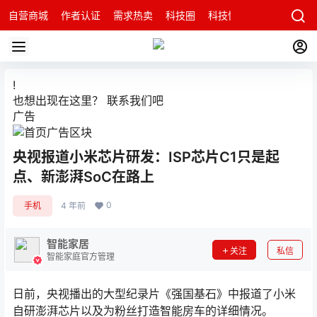
自营商城
作者认证
需求热卖
科技圈
科技快讯
智能科技问
!
也想出现在这里？
联系我们
吧
广告
央视报道小米芯片研发：ISP芯片C1只是起
点、新澎湃SoC在路上
0
手机
4 年前
智能家居
关注
私信
智能家庭官方管理
日前，央视播出的大型纪录片《强国基石》中报道了小米
自研澎湃芯片以及为粉丝打造智能房车的详细情况。