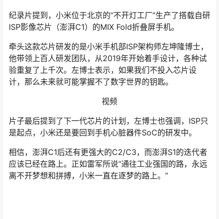
纪录片提到，小米位于北京的“不开灯工厂”生产了搭载自研
ISP影像芯片（澎湃C1）的MIX Fold折叠屏手机。
牵头这款芯片研发的是小米手机部ISP架构师左坤隆博士，
他带领上百人研发团队，从2019年开始着手设计，各种试
验重复了上千次。左博士表示，如果我们不投入芯片设
计，那么未来就可能掌握不了数字世界的钥匙。
视频
片子最后提到了下一代芯片的计划，左博士也强调，ISP只
是起点，小米还是要回到手机心脏器件SoC的研发中。
相信，澎湃C1后还有更强大的C2/C3，而澎湃S1的迭代者
应该已经在路上。正如雷军所说“通往工业强国的路，永远
离不开梦想和拼搏，小米一直在逐梦的路上。”