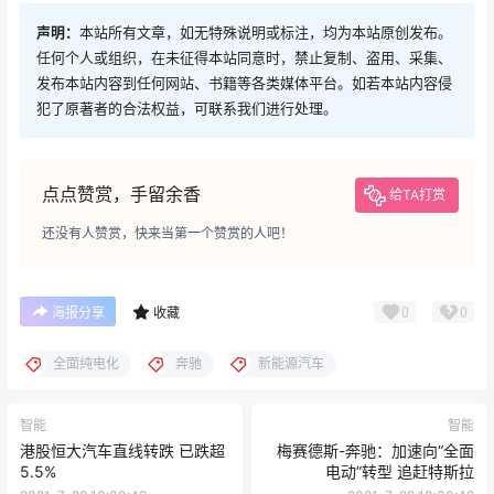
声明：
本站所有文章，如无特殊说明或标注，均为本站原创发布。
任何个人或组织，在未征得本站同意时，禁止复制、盗用、采集、
发布本站内容到任何网站、书籍等各类媒体平台。如若本站内容侵
犯了原著者的合法权益，可联系我们进行处理。
点点赞赏，手留余香
给TA打赏
还没有人赞赏，快来当第一个赞赏的人吧！
0
0
海报分享
收藏
全面纯电化
奔驰
新能源汽车
智能
智能
港股恒大汽车直线转跌 已跌超
梅赛德斯-奔驰：加速向“全面
5.5%
电动”转型 追赶特斯拉