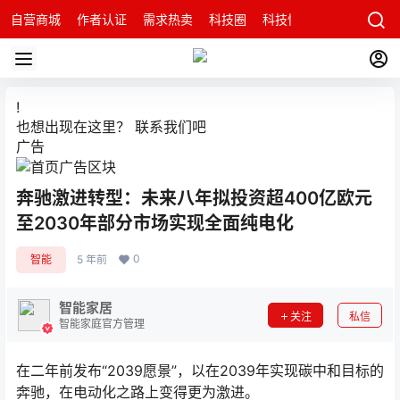
自营商城
作者认证
需求热卖
科技圈
科技快讯
智能科技问
!
也想出现在这里？
联系我们
吧
广告
奔驰激进转型：未来八年拟投资超400亿欧元
至2030年部分市场实现全面纯电化
0
智能
5 年前
智能家居
关注
私信
智能家庭官方管理
在二年前发布“2039愿景”，以在2039年实现碳中和目标的
奔驰，在电动化之路上变得更为激进。