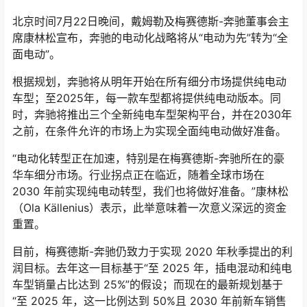
北京时间7月22日晚间，戴姆勒及梅赛德斯-奔驰董事会主
席康林松宣布，奔驰的电动化战略将从“电动为先”转为“全
面电动”。
根据规划，奔驰将从明年开始在所有细分市场提供纯电动
车型；至2025年，每一款车型都将提供纯电动版本。同
时，奔驰将推出三个全新纯电车型架构平台，并在2030年
之前，在条件允许的市场上为实现全面纯电动做好准备。
“电动化转型正在加速，特别是在梅赛德斯-奔驰所在的豪
华车细分市场。行业拐点正在临近，随着全球市场在
2030 年前实现纯电动转型，我们也将做好准备。”康林松
（Ola Källenius）表示，此举意味着一次意义深远的资金
重置。
目前，梅赛德斯-奔驰仍致力于实现 2020 年秋季提出的利
润目标。去年这一目标基于“至 2025 年，插电混动和纯电
车型销量占比达到 25%”的假设；而现在的最新规划基于
“至 2025 年，这一比例达到 50%且 2030 年前新车销售