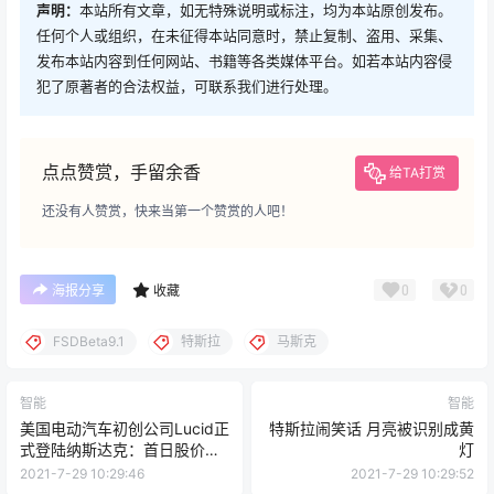
声明：
本站所有文章，如无特殊说明或标注，均为本站原创发布。
任何个人或组织，在未征得本站同意时，禁止复制、盗用、采集、
发布本站内容到任何网站、书籍等各类媒体平台。如若本站内容侵
犯了原著者的合法权益，可联系我们进行处理。
点点赞赏，手留余香
给TA打赏
还没有人赞赏，快来当第一个赞赏的人吧！
0
0
海报分享
收藏
FSDBeta9.1
特斯拉
马斯克
智能
智能
美国电动汽车初创公司Lucid正
特斯拉闹笑话 月亮被识别成黄
式登陆纳斯达克：首日股价上
灯
涨10%
2021-7-29 10:29:46
2021-7-29 10:29:52