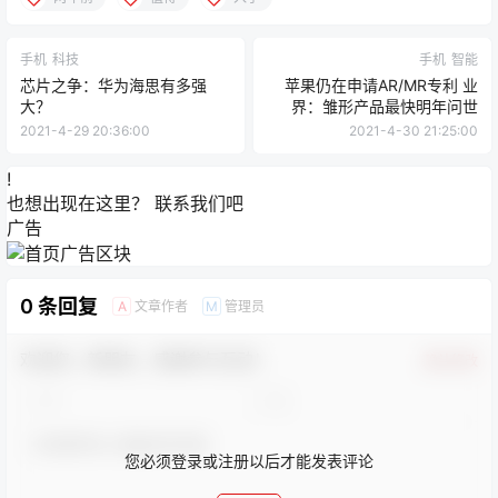
手机
科技
手机
智能
芯片之争：华为海思有多强
苹果仍在申请AR/MR专利 业
大？
界：雏形产品最快明年问世
2021-4-29 20:36:00
2021-4-30 21:25:00
!
也想出现在这里？
联系我们
吧
广告
0 条回复
文章作者
管理员
A
M
欢迎您，新朋友，感谢参与互动！
确认修改
您必须登录或注册以后才能发表评论