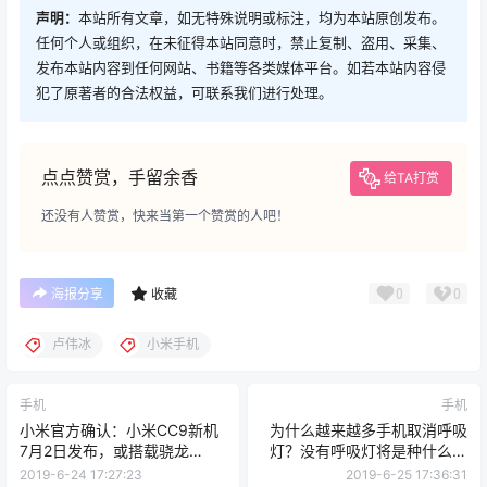
声明：
本站所有文章，如无特殊说明或标注，均为本站原创发布。
任何个人或组织，在未征得本站同意时，禁止复制、盗用、采集、
发布本站内容到任何网站、书籍等各类媒体平台。如若本站内容侵
犯了原著者的合法权益，可联系我们进行处理。
点点赞赏，手留余香
给TA打赏
还没有人赞赏，快来当第一个赞赏的人吧！
0
0
海报分享
收藏
卢伟冰
小米手机
手机
手机
小米官方确认：小米CC9新机
为什么越来越多手机取消呼吸
7月2日发布，或搭载骁龙
灯？没有呼吸灯将是种什么体
712+4000mAh
验？
2019-6-24 17:27:23
2019-6-25 17:36:31