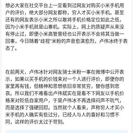
想必大家在社交平台上一定看到过网友对购买小米手机用
户的评价，绝大部分网友都称，穷人才买小米手机。甚至
还有的网友表示小米之所以敢将手机价格定位如此之低，
因为小米手机就是山寨机。实际上，网上的质疑声从来没
有停止过，即便小米高管曾经也公开表示不会将其当做一
回事，今日随着“歧视”米粉的声音愈演愈烈，卢伟冰终于表
态了。
在前两天，卢伟冰针对网友骑士米粉一事在微博中公开表
示，如果以买手机的价钱来对一个人进行评价，即便你的
家里再有钱，但精神和思想依旧非常贫穷，替你感到悲
哀。所以我们不难看出卢伟斌实在是看不下网友以手机价
格来对贬低自家用户，于是卢伟冰不再选择闷声不吭气，
而是选择了强硬回怼。当然就个人看来，声称穷人才买小
米手机的人确实有些过分，已经人与人的喜好和习惯不
同，这样的评价太过于苛刻。