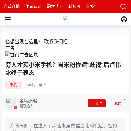
自营商城
作者认证
需求热卖
科技圈
科技快讯
智能科技问
!
也想出现在这里？
联系我们
吧
广告
穷人才买小米手机？当米粉惨遭“歧视”后卢伟
冰终于表态
0
手机
7 年前
菜鸟小编
关注
私信
健康达人
众所周知，在进入了高速发展的信息化时代后，智能