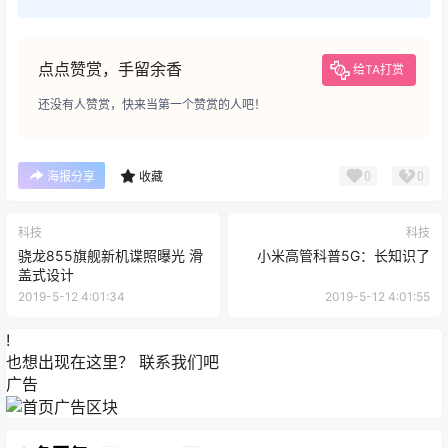
点点赞赏，手留余香
给TA打赏
还没有人赞赏，快来当第一个赞赏的人吧！
0
0
海报分享
收藏
科技
科技
骁龙855旗舰新机谍照曝光 滑
小米高管科普5G：长知识了
盖式设计
2019-5-12 4:01:34
2019-5-12 4:01:55
!
也想出现在这里？
联系我们
吧
广告