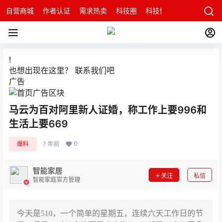
自营商城
作者认证
需求热卖
科技圈
科技快讯
智能科技问
!
也想出现在这里？
联系我们
吧
广告
马云为百对阿里新人证婚，称工作上要996和
生活上要669
0
爆料
7 年前
智能家居
关注
私信
智能家庭官方管理
今天是510，一个简单的星期五，连续六天工作日的节