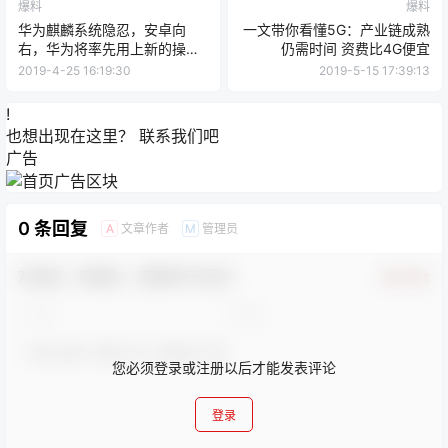
爆料
爆料
华为麒麟系统隐忍，安卓向
一文带你看懂5G：产业链成熟
右，华为将率先用上新的操作
仍需时间 资费比4G便宜
系统
2019-4-25 16:19:30
2019-5-15 17:39:13
!
也想出现在这里？
联系我们
吧
广告
0 条回复
文章作者
管理员
A
M
欢迎您，新朋友，感谢参与互动！
确认修改
您必须登录或注册以后才能发表评论
登录