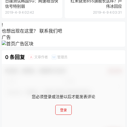
日媒测试韩国5G：网速相当快
红米骁龙855旗舰长这样？卢
信号特别弱
伟冰回应
2019-4-9 4:02:42
2019-4-9 4:03:31
!
也想出现在这里？
联系我们
吧
广告
0 条回复
文章作者
管理员
A
M
欢迎您，新朋友，感谢参与互动！
确认修改
您必须登录或注册以后才能发表评论
登录