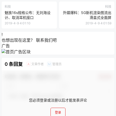
科技
科技
魅族16s规格公布：无刘海设
外媒爆料：5G新机渲染图流出
计、取消耳机接口
滑盖式全面屏
2019-4-9 4:01:10
2019-4-9 4:01:59
!
也想出现在这里？
联系我们
吧
广告
0 条回复
文章作者
管理员
A
M
欢迎您，新朋友，感谢参与互动！
确认修改
您必须登录或注册以后才能发表评论
登录