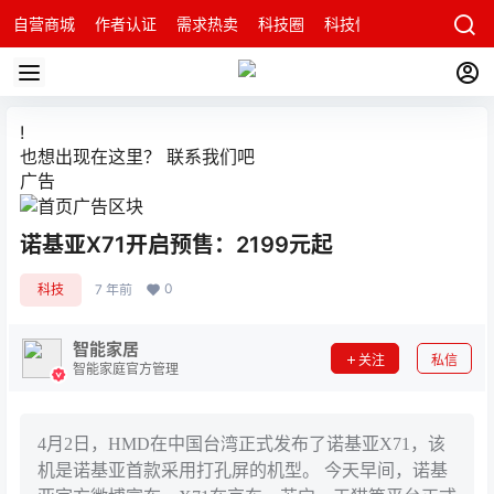
自营商城
作者认证
需求热卖
科技圈
科技快讯
智能科技问
!
也想出现在这里？
联系我们
吧
广告
诺基亚X71开启预售：2199元起
0
科技
7 年前
智能家居
关注
私信
智能家庭官方管理
4月2日，HMD在中国台湾正式发布了诺基亚X71，该
机是诺基亚首款采用打孔屏的机型。 今天早间，诺基