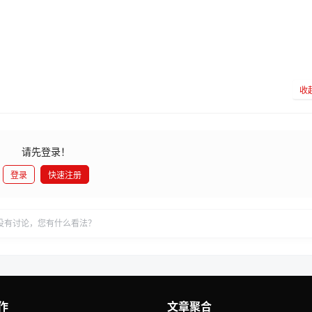
收
请先登录！
登录
快速注册
发
没有讨论，您有什么看法？
作
文章聚合