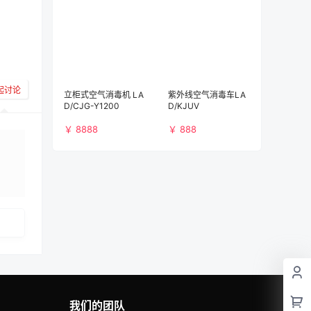
起讨论
立柜式空气消毒机 LA
紫外线空气消毒车LA
D/CJG-Y1200
D/KJUV
￥ 8888
￥ 888
布
我们的团队