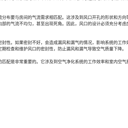
分布要与房间的气流需求相匹配。这涉及到风口开孔的形状和方向
内部的气流不均匀，甚至出现死角。因此，风口的设计必须充分考虑
封性。如果密封不好，会造成漏风和漏气的情况，影响系统的工作
定期检查和维护风口的密封性，防止漏风和漏气导致空气质量下降。
匹配是非常重要的。它涉及到空气净化系统的工作效率和室内空气