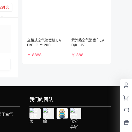
起讨论
立柜式空气消毒机 LA
紫外线空气消毒车LA
D/CJG-Y1200
D/KJUV
布
￥ 8888
￥ 888
我们的团队
离子空气