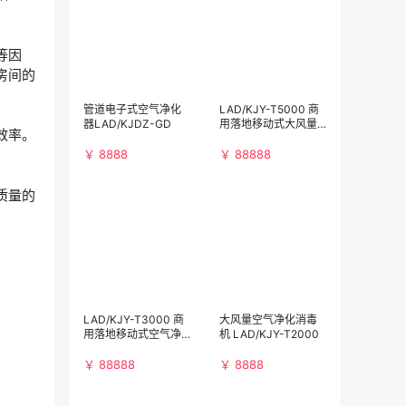
等因
房间的
管道电子式空气净化
LAD/KJY-T5000 商
器LAD/KJDZ-GD
用落地移动式大风量
效率。
空气净化消毒机
￥ 8888
￥ 88888
质量的
LAD/KJY-T3000 商
大风量空气净化消毒
用落地移动式空气净
机 LAD/KJY-T2000
化消毒机（3000m³/
h)）
￥ 88888
￥ 8888