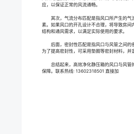
应，以保证正常的风流通畅。
其次，气流分布匹配是指风口所产生的气流
素。如果风口的开孔设计不合理，将导致房间
结构和通风需求，以满足实际使用的要求。
后面，密封性匹配是指风口与风管之间的密
为了提高密封性，可采用垫圈等密封材料，并
总结起来，高效净化静压箱的风口与风管的
保障。联系热线: 13602318501 直接加