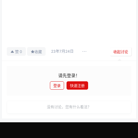
23年7月24日
0
赞
收藏
收起讨论
请先登录！
登录
快速注册
发布
没有讨论，您有什么看法？