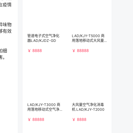
在疫情
异味物
够有效
管道电子式空气净化
LAD/KJY-T5000 商
器LAD/KJDZ-GD
用落地移动式大风量
空气净化消毒机
如细
￥ 8888
￥ 88888
害。
LAD/KJY-T3000 商
大风量空气净化消毒
用落地移动式空气净
机 LAD/KJY-T2000
化消毒机（3000m³/
h)）
￥ 88888
￥ 8888