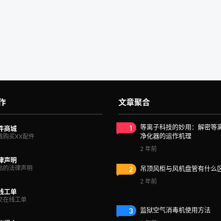
作
文章聚合
1
等离子科技的妙用：解密等
件商城
净化器的运作机理
线购买XX配件
2 年前
律声明
站的法律声明
2
吊顶风柜与风机盘管有什么
2 年前
线工单
交在线工单
3
监狱空气消毒机使用方法