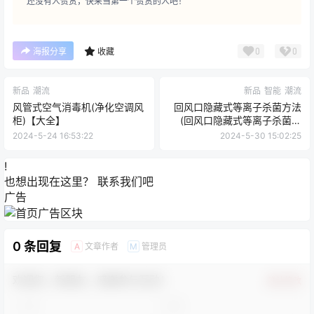
还没有人赞赏，快来当第一个赞赏的人吧！
0
0
海报分享
收藏
新品
潮流
新品
智能
潮流
风管式空气消毒机(净化空调风
回风口隐藏式等离子杀菌方法
柜)【大全】
(回风口隐藏式等离子杀菌设
备)【干货】
2024-5-24 16:53:22
2024-5-30 15:02:25
!
也想出现在这里？
联系我们
吧
广告
0 条回复
文章作者
管理员
A
M
欢迎您，新朋友，感谢参与互动！
确认修改