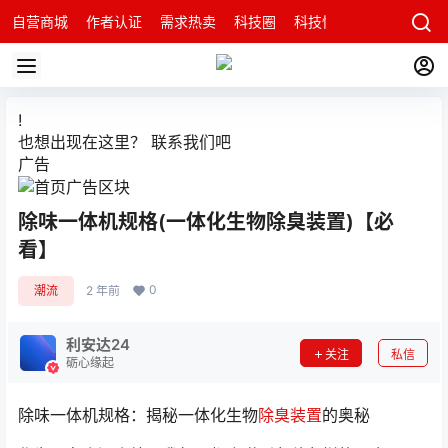
自营商城
作者认证
需求热卖
科技圈
科技快讯
智能科技问
!
也想出现在这里？
联系我们
吧
广告
除味一体机规格(一体化生物除臭装置)【必
看】
0
潮流
2 年前
利安达24
关注
私信
砺心缘起
除味一体机规格：揭秘一体化生物
除臭装置
的奥秘