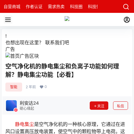
自营商城
作者认证
需求热卖
科技圈
科技快讯
智能科技问
!
也想出现在这里？
联系我们
吧
广告
空气净化机的静电集尘和负离子功能如何理
解？静电集尘功能【必看】
0
智能
2 年前
利安达24
关注
私信
砺心缘起
静电集尘
是空气净化机的一种核心原理，它通过在进
风口设置高压放电装置，使空气中的颗粒物带上电荷。这