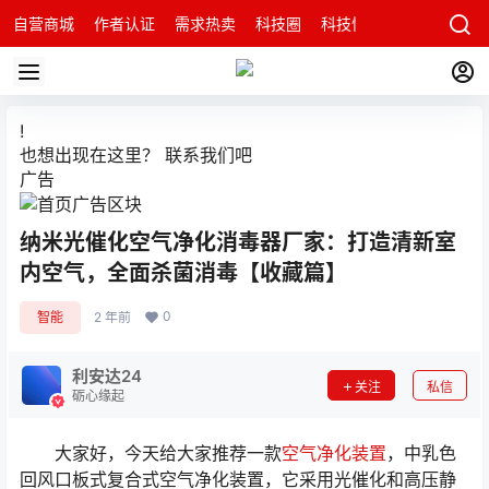
自营商城
作者认证
需求热卖
科技圈
科技快讯
智能科技问
!
也想出现在这里？
联系我们
吧
广告
纳米光催化空气净化消毒器厂家：打造清新室
内空气，全面杀菌消毒【收藏篇】
0
智能
2 年前
利安达24
关注
私信
砺心缘起
大家好，今天给大家推荐一款
空气净化装置
，中乳色
回风口板式复合式空气净化装置，它采用光催化和高压静