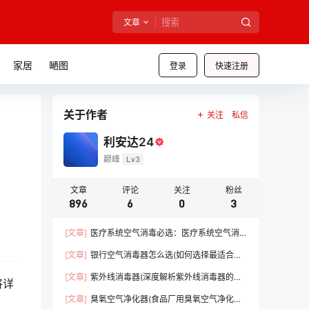
文章
家居
嗮图
登录
快速注册
关于作者
关注
私信
利安达24
巅峰
Lv3
文章
评论
关注
粉丝
896
6
0
3
[文章]
医疗系统空气消毒必选：医疗系统空气消
毒器（守护医疗前线，保障患者安全）【干货】
[文章]
银行空气消毒器怎么选(如何选择最适合的
消毒设备)【必看】
[文章]
紫外线消毒器(深度解析紫外线消毒器的优
将详
势)【必看】
[文章]
臭氧空气净化器(食品厂用臭氧空气净化器)