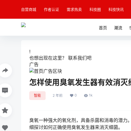
自营商城
作者认证
需求热卖
科技圈
科技快讯
首页
潮流
!
也想出现在这里？
联系我们
吧
广告
怎样使用臭氧发生器有效消灭
0
1k
智能
2 年前
臭氧一种强大的氧化剂，具备杀菌和消毒的潜力
细探讨如何正确使用臭氧发生器来消灭细菌。