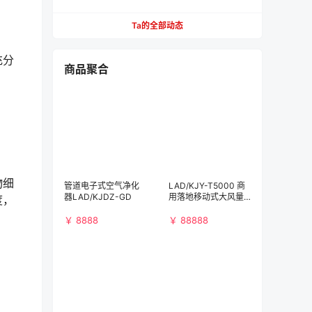
【必看】
Ta的全部动态
充分
商品聚合
物细
管道电子式空气净化
LAD/KJY-T5000 商
器LAD/KJDZ-GD
用落地移动式大风量
度，
空气净化消毒机
￥ 8888
￥ 88888