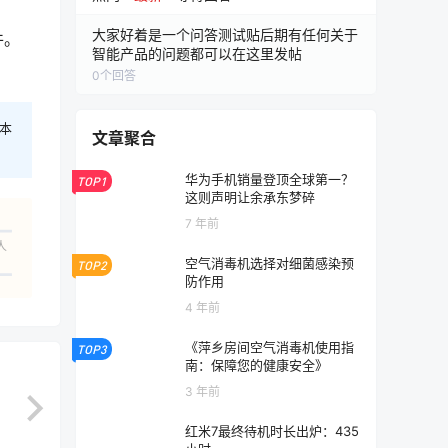
大家好着是一个问答测试贴后期有任何关于
件。
智能产品的问题都可以在这里发帖
0
个回答
本
文章聚合
华为手机销量登顶全球第一？
TOP1
这则声明让余承东梦碎
7 年前
人
空气消毒机选择对细菌感染预
TOP2
防作用
4 年前
《萍乡房间空气消毒机使用指
TOP3
南：保障您的健康安全》
3 年前
红米7最终待机时长出炉：435