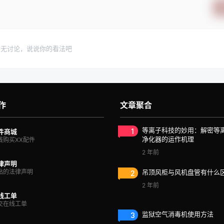
暂无讨论，说说你的看法吧
作
文章聚合
1
等离子科技的妙用：解密等
件商城
净化器的运作机理
线购买XX配件
2 年前
律声明
站的法律声明
2
吊顶风柜与风机盘管有什么
2 年前
线工单
交在线工单
3
监狱空气消毒机使用方法