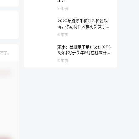
小时
7 年前
2020年旗舰手机刘海将被取
消，你期待什么样的新款手
机？
6 年前
蔚来：首批用于用户交付的ES
8预计将于今年9月在挪威开放
不了。
预订和交付
5 年前
认修改