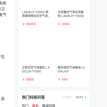
系统
的卫
LAD/KJY-T3000 商
大风量空气净化消毒
氧气
用落地移动式空气净
机 LAD/KJY-T2000
化消毒机（3000m³/
h)）
￥ 88888
￥ 8888
产生
立柜式空气消毒机 LA
紫外线空气消毒车LA
D/CJG-Y1200
D/KJUV
￥ 8888
￥ 888
热门科技问答
PREV
NEXT
。此
热门
最新
等待回答