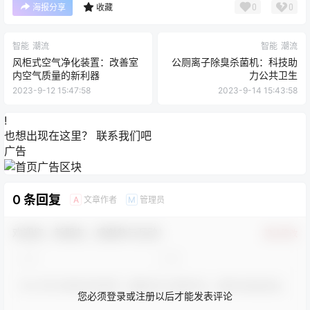
0
0
海报分享
收藏
智能
潮流
智能
潮流
风柜式空气净化装置：改善室
公厕离子除臭杀菌机：科技助
内空气质量的新利器
力公共卫生
2023-9-12 15:47:58
2023-9-14 15:43:58
!
也想出现在这里？
联系我们
吧
广告
0 条回复
文章作者
管理员
A
M
欢迎您，新朋友，感谢参与互动！
确认修改
您必须登录或注册以后才能发表评论