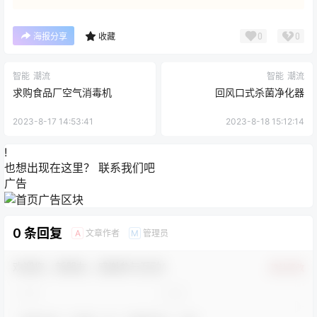
0
0
海报分享
收藏
智能
潮流
智能
潮流
求购食品厂空气消毒机
回风口式杀菌净化器
2023-8-17 14:53:41
2023-8-18 15:12:14
!
也想出现在这里？
联系我们
吧
广告
0 条回复
文章作者
管理员
A
M
欢迎您，新朋友，感谢参与互动！
确认修改