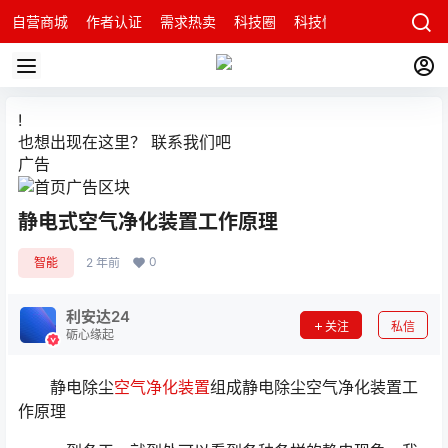
自营商城
作者认证
需求热卖
科技圈
科技快讯
智能科技问
!
也想出现在这里？
联系我们
吧
广告
静电式空气净化装置工作原理
0
智能
2 年前
利安达24
关注
私信
砺心缘起
静电除尘
空气净化装置
组成静电除尘空气净化装置工
作原理