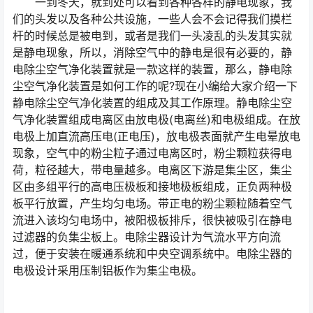
一到冬天，就到处可以看到各种各样的静电现象，我
们的头发以及各种公共设施，一些人会不会记得我们摸栏
杆的时候总是被电到，或者是我们一头凌乱的头发其实就
是静电现象，所以，消除空气中的静电是很有必要的，静
电除尘空气净化装置就是一款这样的装置，那么，静电除
尘空气净化装置是如何工作的呢?现在小编给大家介绍一下
静电除尘空气净化装置的组成及其工作原理。静电除尘空
气净化装置组成电离区由放电极(电离丝)和电极组成。在放
电极上加直流高压电(正电压)，放电极表面就产生电晕放电
现象，空气中的粉尘粒子通过电离区时，粉尘颗粒获得电
荷，粒径越大，带电量越多。电离区下游是集尘区，集尘
区由多组平行的高电压极板和接地极板组成，正负两种极
板平行放置，产生均匀电场。带正电的粉尘颗粒随着空气
流进入该均匀电场中，被阳极板排斥，很快被吸引在静电
过滤器的负集尘板上。电除尘器设计为气流水平方向流
过，便于安装在暖通系统和中央空调系统中。电除尘器的
电极设计采用压制铝板作为集尘电极。