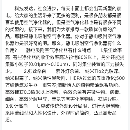
科技发达，社会进步，每天市面上都会出现新型的家
电，给大家的生活带来了更多的便利，是很多朋友都是很
喜欢使用空气净化器的。但是空气净化器也是有很多不同
的类型的，接下来，我们为大家推荐一款质优价廉的产
品，那就是静电吸附空气净化器。你对于静电吸附空气净
化器也是很好奇的吧。那么，静电吸附空气净化器有什么
作用? 静电吸附空气净化器有什么特点 1.集尘效率
高 有些净化器的收尘效率高达衫悄80%以上，另外还能捕
集微小粒子(0.01μm～0.10μm)，同时集尘装置的压力损失
少。 2.强效杀菌 紫外灯杀菌、 纳米Tio2光触媒、
纳米银离子、纳米活性炭吸附、HEPA过滤的五重净化;500
万维他氧发生器一重营养;清新怡人的植物精油飘香功能。
高效捕获0.3微米以上微粒，强效杀菌有害微生物、病毒、
细菌，高效分解甲醛，苯氨等有害化学物质，祛除异味。
3.设计高尚 U突破传统外观设计局限，进行大胆创新，
采用流线型和人性化设计，外观时尚简约，凸显高贵品
质。