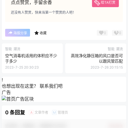
点点赞赏，手留余香
给TA打赏
还没有人赞赏，快来当第一个赞赏的人吧！
0
0
海报分享
收藏
智能
潮流
智能
潮流
空气消毒机适用的体积应不少
高效净化静压箱的风口是否可
于多少
以跟风管匹配
2023-7-25 20:30:23
2023-7-26 20:15:15
!
也想出现在这里？
联系我们
吧
广告
0 条回复
文章作者
管理员
A
M
欢迎您，新朋友，感谢参与互动！
确认修改