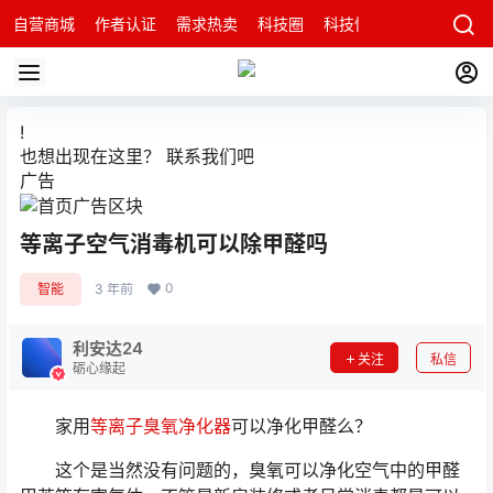
自营商城
作者认证
需求热卖
科技圈
科技快讯
智能科技问
!
也想出现在这里？
联系我们
吧
广告
等离子空气消毒机可以除甲醛吗
0
智能
3 年前
利安达24
关注
私信
砺心缘起
家用
等离子臭氧净化器
可以净化甲醛么？
这个是当然没有问题的，臭氧可以净化空气中的甲醛