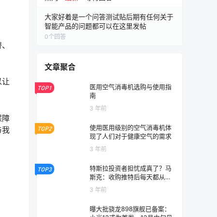
大家好着是一个问答测试贴后期有任何关于
智能产品的问题都可以在这里发帖
0
个回答
替、
文章聚合
以让
医用空气消毒机选购与使用指
TOP1
南
3 年前
保障
使用医用级别的空气消毒机体
与我
TOP2
现了人们对于健康空气的需求
3 年前
特斯拉投资者担忧成真了？马
TOP3
斯克：收购推特后每天都从早
忙到晚
3 年前
曝大批骁龙898旗舰已备案：