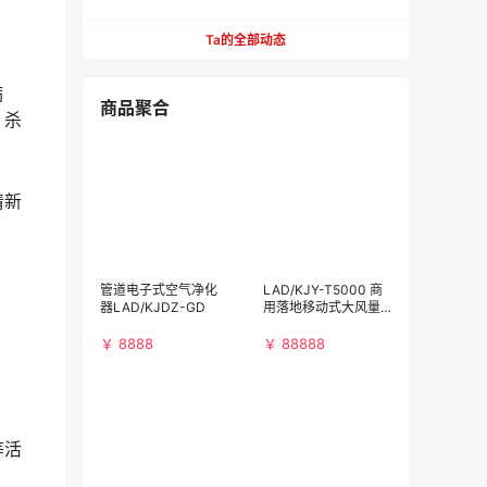
【必看】
Ta的全部动态
病
商品聚合
，杀
清新
管道电子式空气净化
LAD/KJY-T5000 商
器LAD/KJDZ-GD
用落地移动式大风量
空气净化消毒机
￥ 8888
￥ 88888
等活