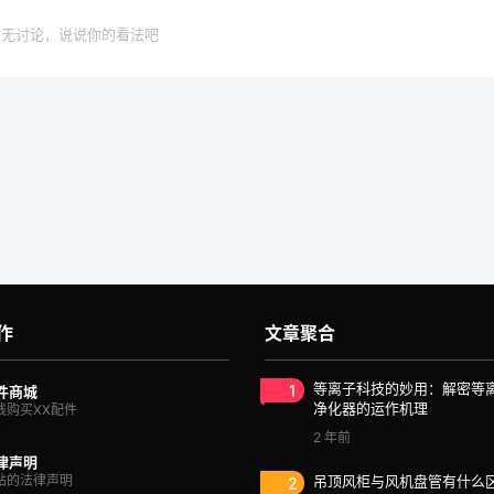
暂无讨论，说说你的看法吧
作
文章聚合
1
等离子科技的妙用：解密等
件商城
净化器的运作机理
线购买XX配件
2 年前
律声明
站的法律声明
2
吊顶风柜与风机盘管有什么