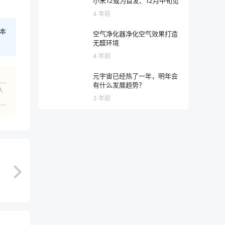
小米12或为首发、12月中旬见
4 年前
本
空气净化器净化空气效果打造
无醛环境
4 年前
元宇宙已经热了一年，明年会
有什么发展趋势？
人
3 年前