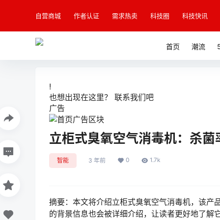
自营商城
作者认证
需求热卖
科技圈
科技快讯
首页
潮流
!
也想出现在这里？
联系我们
吧
广告
立柜式臭氧空气消毒机：杀菌率
0
1.7k
智能
3 年前
摘要：本文将介绍立柜式臭氧空气消毒机，该产品
的背景信息也会被详细介绍，让读者更好地了