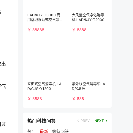
高
LAD/KJY-T3000 商
大风量空气净化消毒
用落地移动式空气净
机 LAD/KJY-T2000
化消毒机（3000m³/
h)）
￥ 88888
￥ 8888
放出
立柜式空气消毒机 LA
紫外线空气消毒车LA
空气
D/CJG-Y1200
D/KJUV
￥ 8888
￥ 888
热门科技问答
PREV
NEXT
用过
热门
最新
等待回答