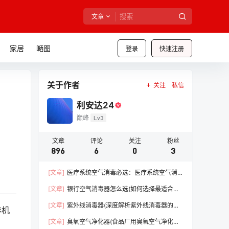
文章
家居
嗮图
登录
快速注册
关于作者
关注
私信
利安达24
巅峰
Lv3
文章
评论
关注
粉丝
896
6
0
3
[文章]
医疗系统空气消毒必选：医疗系统空气消
毒器（守护医疗前线，保障患者安全）【干货】
[文章]
银行空气消毒器怎么选(如何选择最适合的
消毒设备)【必看】
[文章]
紫外线消毒器(深度解析紫外线消毒器的优
毒机
势)【必看】
[文章]
臭氧空气净化器(食品厂用臭氧空气净化器)