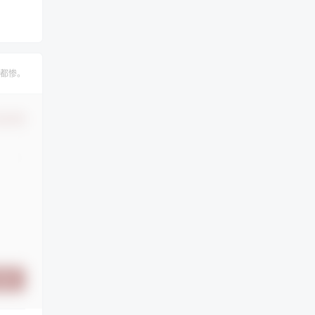
都惨。
认修改
提交