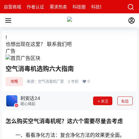
自营商城
作者认证
需求热卖
科技圈
科技快讯
智能科技问
!
也想出现在这里？
联系我们
吧
广告
空气消毒机选购六大指南
0
攻略
来源：
空气消毒机厂家
3 年前
利安达24
关注
私信
砺心缘起
怎么购买空气消毒机呢？这六个需要尽量去考虑
一、看看净化方法：复合净化方法的效果更全面。