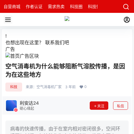
自营商城
作者认证
需求热卖
科技圈
科技快讯
智能科技问
!
也想出现在这里？
联系我们
吧
广告
空气消毒机为什么能够阻断气溶胶传播，是因
为在这些地方
0
科技
来源：
空气消毒机厂家
3 年前
利安达24
关注
私信
砺心缘起
病毒的快速传播，由于在室内相对密闭很多，空间环