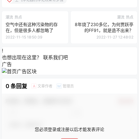
潮流
热点
潮流
热点
空气中还有这种污染物的存
8年烧了230多亿，为何贾跃亭
在，但是很多人都忽略了
的FF91，就是造不出来？
2022-11-15 18:50:39
2022-11-27 12:48:02
!
也想出现在这里？
联系我们
吧
广告
0 条回复
文章作者
管理员
A
M
欢迎您，新朋友，感谢参与互动！
确认修改
您必须登录或注册以后才能发表评论