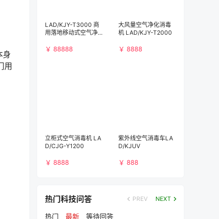
LAD/KJY-T3000 商
大风量空气净化消毒
用落地移动式空气净
机 LAD/KJY-T2000
化消毒机（3000m³/
h)）
￥ 88888
￥ 8888
本身
门用
立柜式空气消毒机 LA
紫外线空气消毒车LA
D/CJG-Y1200
D/KJUV
￥ 8888
￥ 888
热门科技问答
PREV
NEXT
热门
最新
等待回答