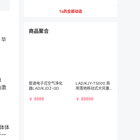
【必看】
Ta的全部动态
商品聚合
，毕
电
管道电子式空气净化
LAD/KJY-T5000 商
场激
器LAD/KJDZ-GD
用落地移动式大风量
空气净化消毒机
￥ 8888
￥ 88888
体体
于一