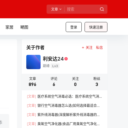
文章
家居
嗮图
登录
快速注册
关于作者
关注
私信
利安达24
巅峰
Lv3
文章
评论
关注
粉丝
896
6
0
3
[文章]
医疗系统空气消毒必选：医疗系统空气消
毒器（守护医疗前线，保障患者安全）【干货】
[文章]
银行空气消毒器怎么选(如何选择最适合的
消毒设备)【必看】
[文章]
紫外线消毒器(深度解析紫外线消毒器的优
势)【必看】
毕
[文章]
臭氧空气净化器(食品厂用臭氧空气净化器)