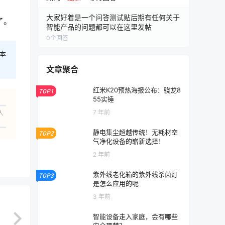
大家好着是一个问答测试贴后期有任何关于
了。
智能产品的问题都可以在这里发帖
0
个回答
本
文章聚合
红米K20预热海报公布：骁龙8
TOP1
55实锤
7 年前
人
静电集尘超越传统！无耗材空
TOP2
气净化设备的崭新选择！
2 年前
紫外线老化箱的紫外线杀菌灯
TOP3
是怎么应用的呢
3 年前
智能设备走入家庭，会有哪些