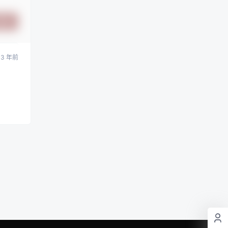
提交
3 年前