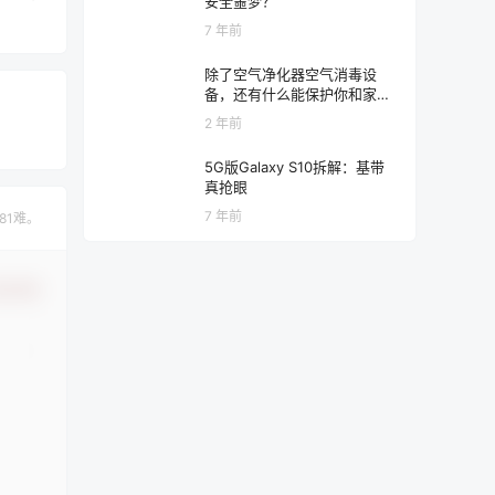
安全噩梦？
7 年前
除了空气净化器空气消毒设
备，还有什么能保护你和家人
的神秘利器？
2 年前
5G版Galaxy S10拆解：基带
真抢眼
7 年前
81难。
认修改