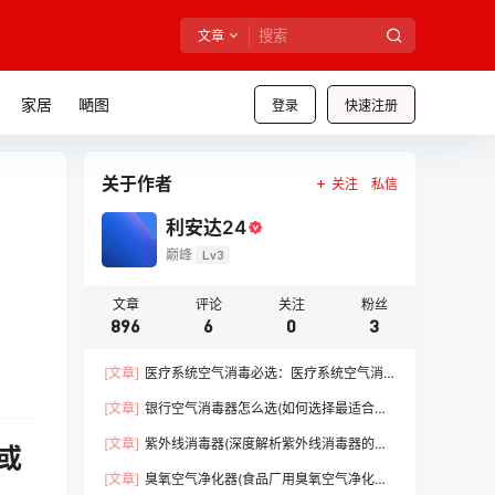
文章
家居
嗮图
登录
快速注册
关于作者
关注
私信
利安达24
巅峰
Lv3
文章
评论
关注
粉丝
896
6
0
3
[文章]
医疗系统空气消毒必选：医疗系统空气消
毒器（守护医疗前线，保障患者安全）【干货】
[文章]
银行空气消毒器怎么选(如何选择最适合的
消毒设备)【必看】
[文章]
紫外线消毒器(深度解析紫外线消毒器的优
或
势)【必看】
[文章]
臭氧空气净化器(食品厂用臭氧空气净化器)