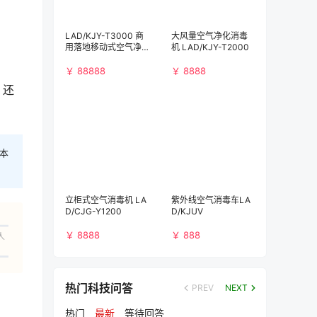
LAD/KJY-T3000 商
大风量空气净化消毒
用落地移动式空气净
机 LAD/KJY-T2000
化消毒机（3000m³/
h)）
￥ 88888
￥ 8888
，还
本
立柜式空气消毒机 LA
紫外线空气消毒车LA
D/CJG-Y1200
D/KJUV
￥ 8888
￥ 888
人
热门科技问答
PREV
NEXT
热门
最新
等待回答