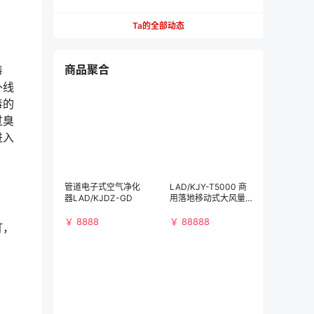
【必看】
Ta的全部动态
商品聚合
毒
外线
毒的
过臭
进入
管道电子式空气净化
LAD/KJY-T5000 商
器LAD/KJDZ-GD
用落地移动式大风量
空气净化消毒机
￥ 8888
￥ 88888
灯，