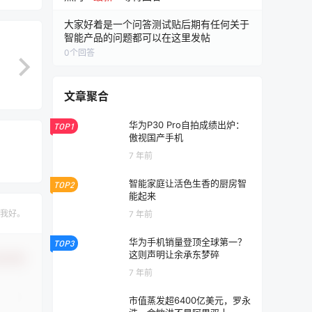
大家好着是一个问答测试贴后期有任何关于
智能产品的问题都可以在这里发帖
0
个回答
文章聚合
华为P30 Pro自拍成绩出炉：
TOP1
傲视国产手机
7 年前
智能家庭让活色生香的厨房智
TOP2
能起来
我好。
7 年前
华为手机销量登顶全球第一？
TOP3
这则声明让余承东梦碎
认修改
7 年前
市值蒸发超6400亿美元，罗永