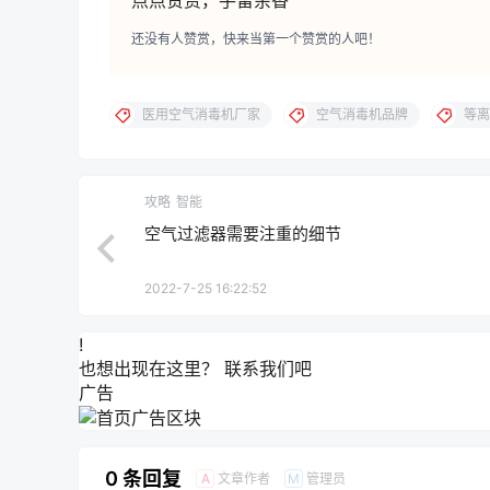
点点赞赏，手留余香
还没有人赞赏，快来当第一个赞赏的人吧！
医用空气消毒机厂家
空气消毒机品牌
等离
攻略
智能
空气过滤器需要注重的细节
2022-7-25 16:22:52
!
也想出现在这里？
联系我们
吧
广告
0 条回复
文章作者
管理员
A
M