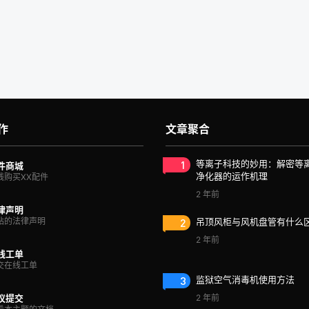
作
文章聚合
1
等离子科技的妙用：解密等
件商城
净化器的运作机理
线购买XX配件
2 年前
律声明
站的法律声明
2
吊顶风柜与风机盘管有什么
2 年前
线工单
交在线工单
3
监狱空气消毒机使用方法
议提交
2 年前