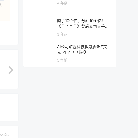
4 年前
人
赚了10个亿，分红10个亿！
《羊了个羊》背后公司大手
笔，实控人拿走3亿，公司股
3 年前
价三个月跌去38%
AI公司旷视科技拟融资6亿美
元 阿里巴巴参投
5 年前
体面。