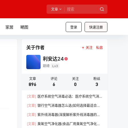
文章
家居
嗮图
登录
快速注册
关于作者
关注
私信
利安达24
巅峰
Lv3
文章
评论
关注
粉丝
896
6
0
3
[文章]
医疗系统空气消毒必选：医疗系统空气消
毒器（守护医疗前线，保障患者安全）【干货】
[文章]
银行空气消毒器怎么选(如何选择最适合的
消毒设备)【必看】
[文章]
紫外线消毒器(深度解析紫外线消毒器的优
势)【必看】
[文章]
臭氧空气净化器(食品厂用臭氧空气净化器)