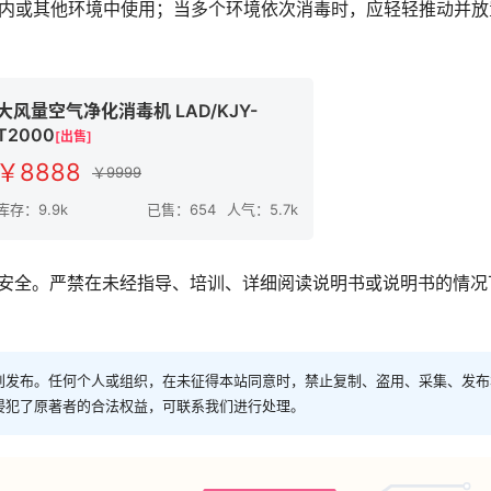
或其他环境中使用；当多个环境依次消毒时，应轻轻推动并放
大风量空气净化消毒机 LAD/KJY-
T2000
[出售]
￥8888
￥9999
库存：9.9k
已售：654
人气：5.7k
全。严禁在未经指导、培训、详细阅读说明书或说明书的情况
创发布。任何个人或组织，在未征得本站同意时，禁止复制、盗用、采集、发布
侵犯了原著者的合法权益，可联系我们进行处理。