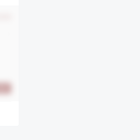
认修改
提交