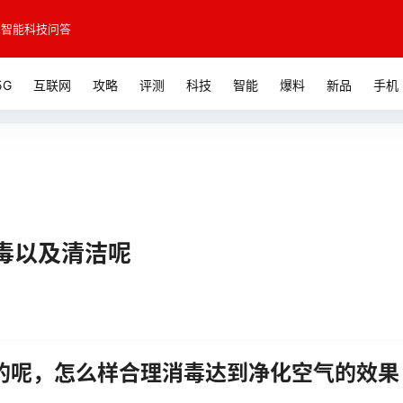
智能科技问答
5G
互联网
攻略
评测
科技
智能
爆料
新品
手机
毒以及清洁呢
的呢，怎么样合理消毒达到净化空气的效果