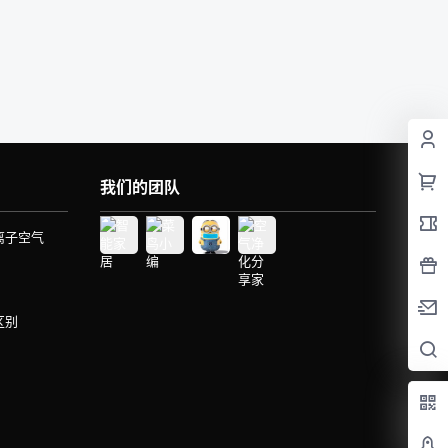
我们的团队
离子空气
区别