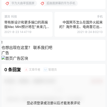
华为大曲率弧面屏
超曲面屏幕的华为手机
潮流
科技
手机
带有新设计和更多端口的高端
中国冥币怎么在国外火起来
版Mac Mini预计将在"未来几个
的？海外博主、电商靠它出位
月"推出
价格不便宜
2021-8-23 14:47:19
2021-8-24 8:02:13
!
也想出现在这里？
联系我们
吧
广告
0 条回复
文章作者
管理员
A
M
欢迎您，新朋友，感谢参与互动！
确认修改
您必须登录或注册以后才能发表评论