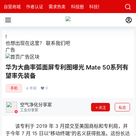
自营商城
作者认证
需求热卖
科技圈
科技快讯
智能科技问
!
也想出现在这里？
联系我们
吧
广告
华为大曲率弧面屏专利图曝光 Mate 50系列有
望率先装备
0
手机
4 年前
空气净化分享家
关注
私信
工业分享家
该专利于 2019 年 3 月提交至美国商标和专利局，并
于今年 7 月 15 日以”移动终端“的名义获得批准。这份长达