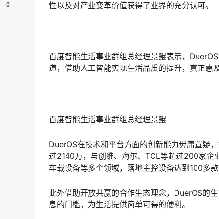
0
性以及对产业变革价值获得了业界的充分认可。
百度智能生活事业群组总经理景鲲表示，Duer
道，借助人工智能实现生活品质的提升，真正惠
百度智能生活事业群组总经理景鲲
DuerOS在技术和平台方面的创新能力毋庸置疑，
过2140万，与创维、海尔、TCL等超过200
车载设备等多个领域，落地主控设备达到100多款
此外借助开放共赢的合作生态理念，DuerOS的
息的门槛，为生活提供简单可得的便利。