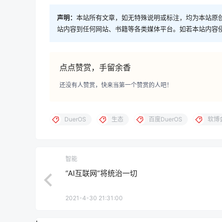
声明：
本站所有文章，如无特殊说明或标注，均为本站原
站内容到任何网站、书籍等各类媒体平台。如若本站内容
点点赞赏，手留余香
还没有人赞赏，快来当第一个赞赏的人吧！
DuerOS
生态
百度DuerOS
软博
智能
“AI互联网”将统治一切
2021-4-30 21:31:00