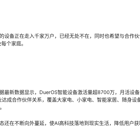
OS的设备正在走入千家万户，已经无处不在，同时也希望与合作伙
及每个家庭。
据最新数据显示，DuerOS智能设备激活量超8700万，月活设
家企业达成合作伙伴关系，覆盖大家电、小家电、智能家居、随身设
。
生态还在不断向外蔓延，使AI高科技落地到现实生活，降低用户获