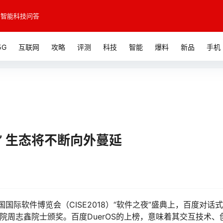
智能科技问答
5G
互联网
攻略
评测
科技
智能
爆料
新品
手机
奖” 生态将不断向外蔓延
国际软件博览会（CISE2018）“软件之夜”盛典上，百度对话式
科学院周志鑫院士颁奖。百度DuerOS的上榜，意味着其交互技术、