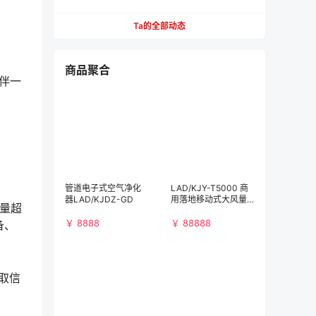
牌营销新思路
Ta的全部动态
商品聚合
伴一
管道电子式空气净化
LAD/KJY-T5000 商
器LAD/KJDZ-GD
用落地移动式大风量
备量超
空气净化消毒机
￥ 8888
￥ 88888
备、
取信