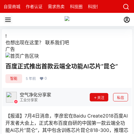
自营商城
作者认证
需求热卖
科技圈
科技快讯
智能科技问
!
也想出现在这里？
联系我们
吧
广告
百度正式推出首款云端全功能AI芯片“昆仑”
0
智能
5 年前
空气净化分享家
关注
私信
工业分享家
【报道】7月4日消息，李彦宏在Baidu Create2018百度AI
开发者大会上，正式发布百度自研的中国第一款云端全功
能AI芯片”昆仑”，其中包含训练芯片昆仑818-300，推理芯