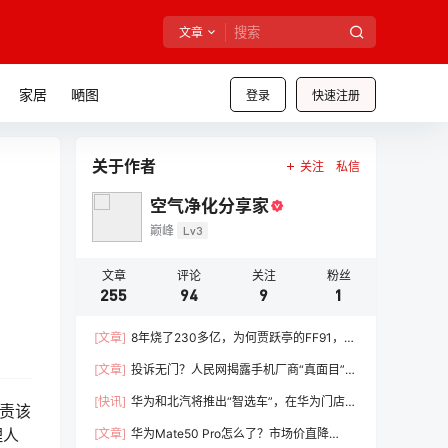
文章
家居
嗮图
登录
快速注册
关于作者
关注
私信
空气净化分享家
巅峰
Lv3
文章
评论
关注
粉丝
255
94
9
1
[文章]
8年烧了230多亿，为何贾跃亭的FF91，就
是造不出来？
[文章]
投诉无门？人民网揭露手机厂商“真面目”，
小米表态：积极解决
[快讯]
华为和北汽将推出“智选车”，在华为门店销
负责该
售
理人
[文章]
华为Mate50 Pro怎么了？市场价直降