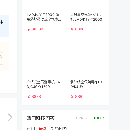
LAD/KJY-T3000 商
大风量空气净化消毒
用落地移动式空气净
机 LAD/KJY-T2000
本
化消毒机（3000m³/
h)）
￥ 88888
￥ 8888
人
立柜式空气消毒机 LA
紫外线空气消毒车LA
D/CJG-Y1200
D/KJUV
￥ 8888
￥ 888
热门科技问答
PREV
NEXT
热门
最新
等待回答