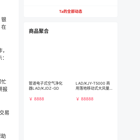
1000元，512GB版本也跌至新低
Ta的全部动态
，银
，在
商品聚合
作，
示：
帮忙
管道电子式空气净化
LAD/KJY-T5000 商
研报
器LAD/KJDZ-GD
用落地移动式大风量
空气净化消毒机
￥ 8888
￥ 88888
交易
帮助