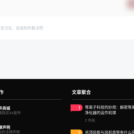
暂无讨论，说说你的看法吧
作
文章聚合
1
等离子科技的妙用：解密等
件商城
净化器的运作机理
线购买XX配件
2 年前
律声明
站的法律声明
2
吊顶风柜与风机盘管有什么