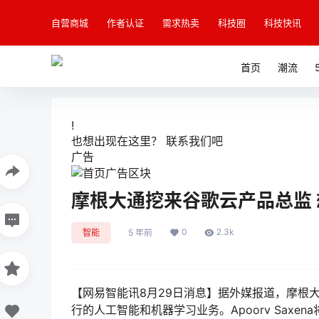
自营商城
作者认证
需求热卖
科技圈
科技快讯
首页
潮流
!
也想出现在这里？
联系我们
吧
广告
摩根大通挖来谷歌云产品总监 
0
2.3k
智能
5 年前
【网易智能讯8月29日消息】据外媒报道，摩根大通聘请
行的人工智能和机器学习业务。Apoorv Sax