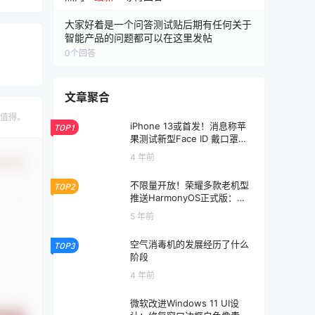
大家好着是一个问答测试贴后期有任何关于
智能产品的问题都可以在这里发帖
0
个回答
文章聚合
值得。
iPhone 13或首发！消息称苹
TOP1
果测试新型Face ID 戴口罩也
能使用
4 年前
认修改
不限量开放！荣耀多款老机型
TOP2
推送HarmonyOS正式版：升
完更流畅
5 年前
空气消毒机的发展经历了什么
TOP3
阶段
4 年前
微软改进Windows 11 UI设