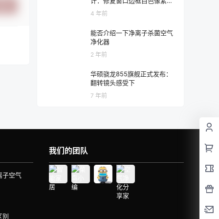
计：修复窗口边框白色像素问
提交
题
4 年前
能否介绍一下净离子杀菌空气
净化器
2 年前
华硕骁龙855旗舰正式发布：
翻转镜头感受下
7 年前
我们的团队
离子空气
区别