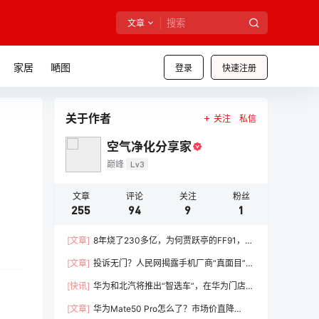
文章
家居
嗮图
登录
快速注册
关于作者
关注
私信
空气净化分享家
巅峰
Lv3
文章
评论
关注
粉丝
255
94
9
1
[文章]
8年烧了230多亿，为何贾跃亭的FF91，就
是造不出来？
[文章]
投诉无门？人民网揭露手机厂商“真面目”，
小米表态：积极解决
[快讯]
华为和北汽将推出“智选车”，在华为门店销
售
[文章]
华为Mate50 Pro怎么了？市场价直降