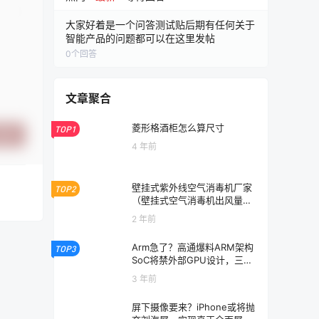
大家好着是一个问答测试贴后期有任何关于
智能产品的问题都可以在这里发帖
0
个回答
文章聚合
菱形格酒柜怎么算尺寸
TOP1
提交
4 年前
壁挂式紫外线空气消毒机厂家
TOP2
（壁挂式空气消毒机出风量多
少）
2 年前
Arm急了？高通爆料ARM架构
TOP3
SoC将禁外部GPU设计，三星
联发科被连坐
3 年前
屏下摄像要来？iPhone或将抛