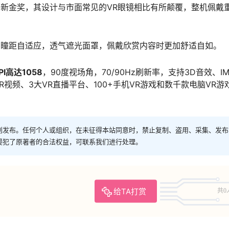
业大会创新金奖，其设计与市面常见的VR眼镜相比有所颠覆，整机佩戴
1mm瞳距自适应，透气遮光面罩，佩戴欣赏内容时更加舒适自如。
I高达1058
，90度视场角，70/90Hz刷新率，支持3D音效、IM
视频、3大VR直播平台、100+手机VR游戏和数千款电脑VR游
创发布。任何个人或组织，在未征得本站同意时，禁止复制、盗用、采集、发布
侵犯了原著者的合法权益，可联系我们进行处理。
给TA打赏
共0