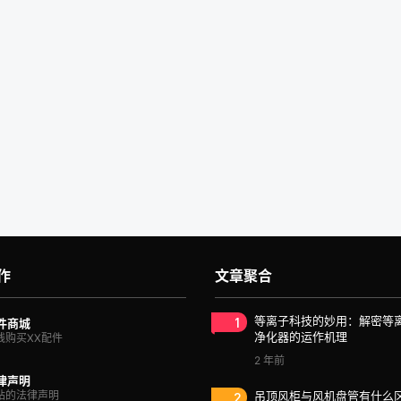
作
文章聚合
1
等离子科技的妙用：解密等
件商城
净化器的运作机理
线购买XX配件
2 年前
律声明
站的法律声明
2
吊顶风柜与风机盘管有什么