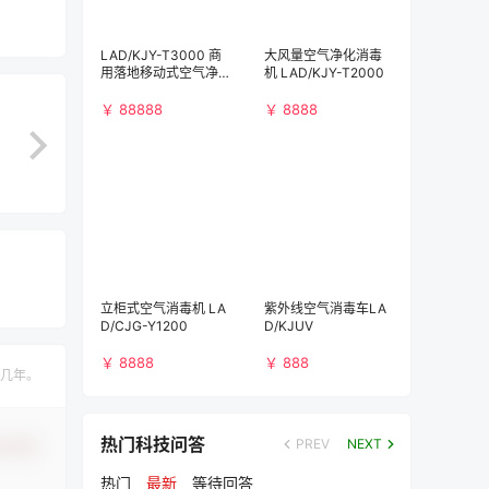
LAD/KJY-T3000 商
大风量空气净化消毒
用落地移动式空气净
机 LAD/KJY-T2000
化消毒机（3000m³/
h)）
￥ 88888
￥ 8888
立柜式空气消毒机 LA
紫外线空气消毒车LA
D/CJG-Y1200
D/KJUV
￥ 8888
￥ 888
几年。
热门科技问答
PREV
NEXT
认修改
热门
最新
等待回答