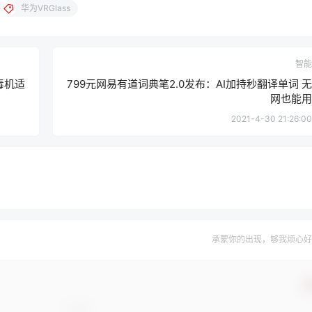
华为VRGlass
智能
毒机适
799元网易有道词典笔2.0发布：AI加持秒翻译单词 无
网也能用
2021-4-30 21:26:00
承蒙你的出现，够我烦心好
确