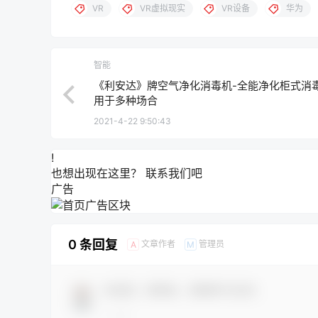
VR
VR虚拟现实
VR设备
华为
智能
《利安达》牌空气净化消毒机-全能净化柜式消
用于多种场合
2021-4-22 9:50:43
!
也想出现在这里？
联系我们
吧
广告
0 条回复
文章作者
管理员
A
M
欢迎您，新朋友，感谢参与互动！