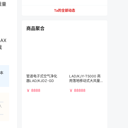
1000元，512GB版本也跌至新低
重量
Ta的全部动态
商品聚合
AX
戏
本
管道电子式空气净化
LAD/KJY-T5000 商
器LAD/KJDZ-GD
用落地移动式大风量
空气净化消毒机
￥ 8888
￥ 88888
人