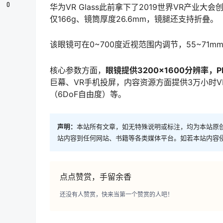
0
华为VR Glass此前拿下了2019世界VR产
仅166g、镜筒厚度26.6mm，镜腿还支持折叠。
该眼镜可在0~700度近视范围内调节，55~7
核心参数方面，
眼镜提供3200×1600分辨率，PP
巨幕、VR手机投屏，内容资源方面提供3万小时VR
（6DoF自由度）等。
声明：
本站所有文章，如无特殊说明或标注，均为本站原
站内容到任何网站、书籍等各类媒体平台。如若本站内容
点点赞赏，手留余香
还没有人赞赏，快来当第一个赞赏的人吧！